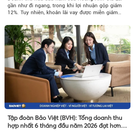
gần như đi ngang, trong khi lợi nhuận gộp giảm
12%. Tuy nhiên, khoản lãi vay được miễn giảm
hơn 1.534 tỷ đồng đã giúp...
Tập đoàn Bảo Việt (BVH): Tổng doanh thu
hợp nhất 6 tháng đầu năm 2026 đạt hơn
32.000 tỷ đồng, tăng trưởng 9,2%