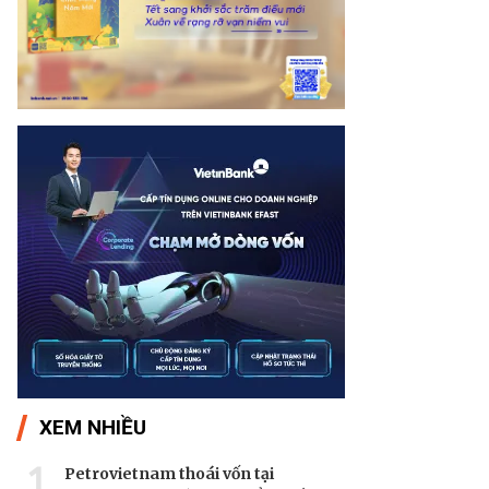
XEM NHIỀU
1
Petrovietnam thoái vốn tại