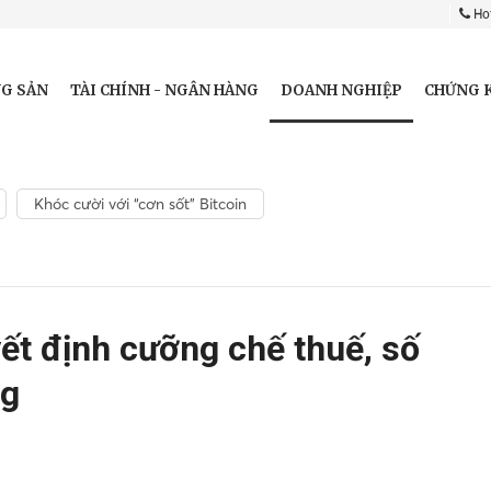
Hot
DOANH NGHIỆP
G SẢN
TÀI CHÍNH - NGÂN HÀNG
CHỨNG 
Khóc cười với “cơn sốt” Bitcoin
yết định cưỡng chế thuế, số
ng