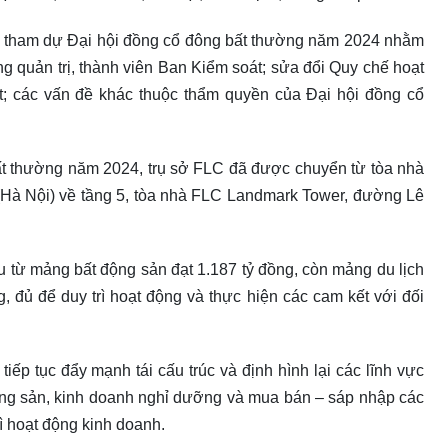
ể tham dự Đại hội đồng cổ đông bất thường năm 2024 nhằm
g quản trị, thành viên Ban Kiểm soát; sửa đổi Quy chế hoạt
t; các vấn đề khác thuộc thẩm quyền của Đại hội đồng cổ
ất thường năm 2024, trụ sở FLC đã được chuyển từ tòa nhà
Hà Nội) về tầng 5, tòa nhà FLC Landmark Tower, đường Lê
 từ mảng bất động sản đạt 1.187 tỷ đồng, còn mảng du lịch
 đủ để duy trì hoạt động và thực hiện các cam kết với đối
p tục đẩy mạnh tái cấu trúc và định hình lại các lĩnh vực
 động sản, kinh doanh nghỉ dưỡng và mua bán – sáp nhập các
rì hoạt động kinh doanh.