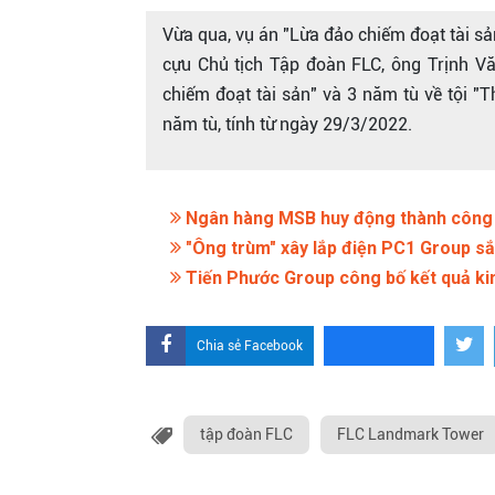
Vừa qua, vụ án "Lừa đảo chiếm đoạt tài sả
cựu Chủ tịch Tập đoàn FLC, ông Trịnh Vă
chiếm đoạt tài sản" và 3 năm tù về tội "
năm tù, tính từ ngày 29/3/2022.
Ngân hàng MSB huy động thành công hơ
"Ông trùm" xây lắp điện PC1 Group sắ
Tiến Phước Group công bố kết quả ki
Chia sẻ Facebook
tập đoàn FLC
FLC Landmark Tower