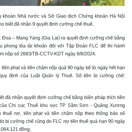
ng khoán Nhà nước và Sở Giao dịch Chứng khoán Hà Nội
o biết đã nhận 9 quyết định cưỡng chế thuế.
k Đoa – Mang Yang (Gia Lai) ra quyết định cưỡng chế bằng
cầu phong tỏa tài khoản đối với Tập Đoàn FLC để thi hành
 chậm nộp số 2683/TB-CCTV-KDT ngày 9/8/2024.
, tiền phạt và tiền chậm nộp quá 90 ngày kể từ ngày hết hạn
 quy định của Luật Quản lý Thuế. Số tiền bị cưỡng chế:
ết đã nhận quyết định cưỡng chế bằng biện pháp trích tiền
ản của Chi cục Thuế khu vực TP Sầm Sơn - Quảng Xương
 thuế nợ, tiền phạt và tiền chậm nộp theo thông báo số
 bị cưỡng chế cũng do FLC nợ tiền thuế quá hạn 90 ngày
9.064.121 đồng.