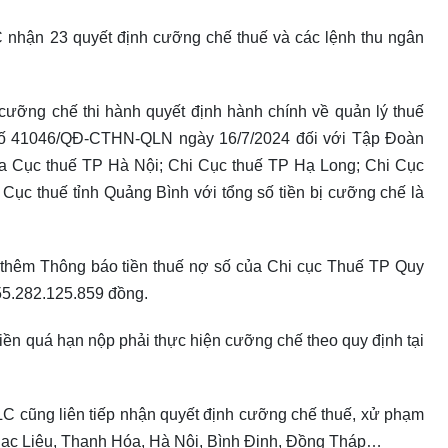
C nhận 23 quyết định cưỡng chế thuế và các lệnh thu ngân
cưỡng chế thi hành quyết định hành chính về quản lý thuế
ố 41046/QĐ-CTHN-QLN ngày 16/7/2024 đối với Tập Đoàn
ủa Cục thuế TP Hà Nội; Chi Cục thuế TP Hạ Long; Chi Cục
ục thuế tỉnh Quảng Bình với tổng số tiền bị cưỡng chế là
 thêm Thông báo tiền thuế nợ số của Chi cục Thuế TP Quy
55.282.125.859 đồng.
iền quá hạn nộp phải thực hiện cưỡng chế theo quy định tại
C cũng liên tiếp nhận quyết định cưỡng chế thuế, xử phạm
 Bạc Liêu, Thanh Hóa, Hà Nội, Bình Định, Đồng Tháp…