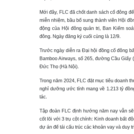
Mới đây, FLC đã chốt danh sách cổ đông đ
miễn nhiệm, bầu bổ sung thành viên Hội đồn
động của Hội đông quản trị, Ban Kiểm soá
đông. Ngày đăng ký cuối cùng là 12/9.
Trước ngày diễn ra Đại hội đồng cổ đông b
Bamboo Airways, số 265, đường Cầu Giấy (
Đức Thọ (Hà Nội).
Trong năm 2024, FLC đặt mục tiêu doanh thu
nghỉ dưỡng ước tính mang về 1.213 tỷ đồng,
tác.
Tập đoàn FLC định hướng năm nay vẫn sẽ tiế
cốt lõi với 3 trụ cột chính: Kinh doanh bất
dự án để tái cấu trúc các khoản vay và duy t