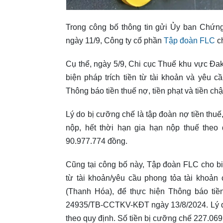
Trong công bố thông tin gửi Ủy ban Chứ
ngày 11/9, Công ty cổ phần
Tập đoàn FLC
ch
Cụ thể, ngày 5/9, Chi cục Thuế khu vực Đa
biện pháp trích tiền từ tài khoản và yêu 
Thông báo tiền thuế nợ, tiền phạt và tiền
Lý do bị cưỡng chế là tập đoàn nợ tiền thuế
nộp, hết thời hạn gia hạn nộp thuế theo
90.977.774 đồng.
Cũng tại công bố này, Tập đoàn FLC cho bi
từ tài khoản/yêu cầu phong tỏa tài kho
(Thanh Hóa), để thực hiện Thông báo tiền
24935/TB-CCTKV-KĐT ngày 13/8/2024. Lý do
theo quy định. Số tiền bị cưỡng chế 227.06