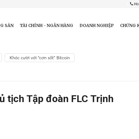
Hot
G SẢN
TÀI CHÍNH - NGÂN HÀNG
DOANH NGHIỆP
CHỨNG 
Khóc cười với “cơn sốt” Bitcoin
ủ tịch Tập đoàn FLC Trịnh