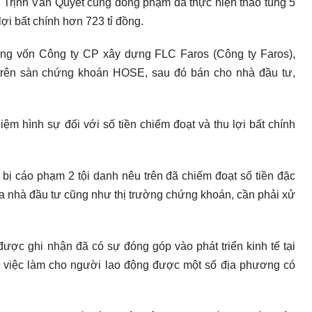
 Trịnh Văn Quyết cùng đồng phạm đã thực hiện thao túng 5
ợi bất chính hơn 723 tỉ đồng.
ng vốn Công ty CP xây dựng FLC Faros (Công ty Faros),
 trên sàn chứng khoán HOSE, sau đó bán cho nhà đầu tư,
iệm hình sự đối với số tiền chiếm đoạt và thu lợi bất chính
 bị cáo phạm 2 tội danh nêu trên đã chiếm đoạt số tiền đặc
ủa nhà đầu tư cũng như thị trường chứng khoán, cần phải xử
ược ghi nhận đã có sự đóng góp vào phát triển kinh tế tại
 việc làm cho người lao động được một số địa phương có