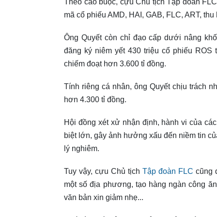
Theo cáo buộc, cựu Chủ tịch Tập đoàn FLC
mã cổ phiếu AMD, HAI, GAB, FLC, ART, thu l
Ông Quyết còn chỉ đạo cấp dưới nâng khố
đăng ký niêm yết 430 triệu cổ phiếu ROS
chiếm đoạt hơn 3.600 tỉ đồng.
Tính riêng cá nhân, ông Quyết chịu trách nh
hơn 4.300 tỉ đồng.
Hội đồng xét xử nhận định, hành vi của các
biệt lớn, gây ảnh hưởng xấu đến niềm tin c
lý nghiêm.
Tuy vậy, cựu Chủ tịch
Tập đoàn FLC
cũng đ
một số địa phương, tạo hàng ngàn công ăn
văn bản xin giảm nhẹ...