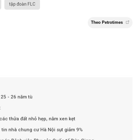
tập đoàn FLC
 25 - 26 năm tù
Theo Petr
t
i các thửa đất nhỏ hẹp, nằm xen kẹt
 tin nhà chung cư Hà Nội sụt giảm 9%