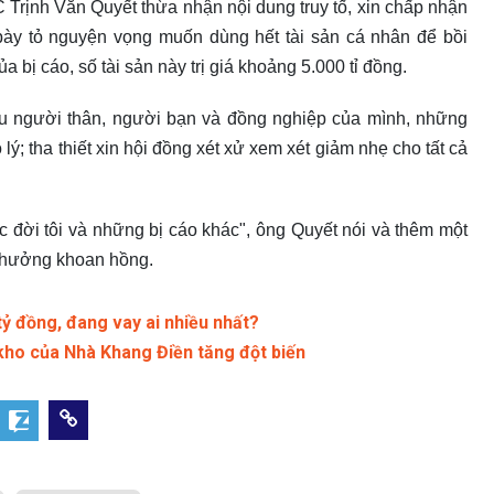
 Trịnh Văn Quyết thừa nhận nội dung truy tố, xin chấp nhận
 bày tỏ nguyện vọng muốn dùng hết tài sản cá nhân để bồi
 bị cáo, số tài sản này trị giá khoảng 5.000 tỉ đồng.
iều người thân, người bạn và đồng nghiệp của mình, những
lý; tha thiết xin hội đồng xét xử xem xét giảm nhẹ cho tất cả
c đời tôi và những bị cáo khác", ông Quyết nói và thêm một
c hưởng khoan hồng.
ỷ đồng, đang vay ai nhiều nhất?
 kho của Nhà Khang Điền tăng đột biến