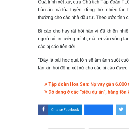
Quá trình xét xử, cựu Chủ tịch Tập đoàn FLC
bản án mà tòa tuyên; đồng thời nhiều lần
thường cho các nhà đầu tư. Theo ước tính của
Bị cáo cho hay rất hối hận vì đã khiến nh
người vì tin tưởng mình, mà rơi vào vòng lao 
các bị cáo liên đới.
"Đây là bài học quá lớn sẽ ám ảnh suốt cuộ
lần xin hội đồng xét xử cho các bị cáo đượ
Tập đoàn Hoa Sen: Nợ vay gần 6.000 t
Dở dang ở các “siêu dự án”, hàng tồn
Chia sẻ Facebook