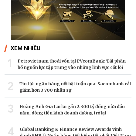
XEM NHIỀU
1
Petrovietnam thoái vốn tại PVcomBank: Tái phân
bổ nguồn lực tập trung vào những lĩnh vực cốt lõi
2
Tin tức ngân hàng nổi bật tuần qua: Sacombank cắt
giảm hơn 3.700 nhân sự
3
Hoàng Anh Gia Lai lãi gần 2.300 tỷ đồng nửa đầu
năm, dòng tiền kinh doanh dương trở lại
4
Global Banking & Finance Review Awards vinh
danh SHB là Ngân hàng tiết kiệm tốt nhất Việt Nam