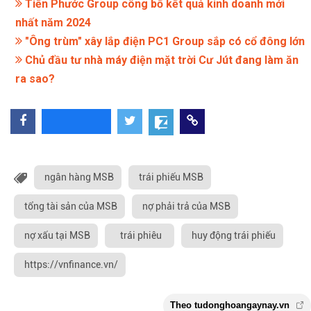
Tiến Phước Group công bố kết quả kinh doanh mới
nhất năm 2024
"Ông trùm" xây lắp điện PC1 Group sắp có cổ đông lớn
Chủ đầu tư nhà máy điện mặt trời Cư Jút đang làm ăn
ra sao?
ngân hàng MSB
trái phiếu MSB
tổng tài sản của MSB
nợ phải trả của MSB
nợ xấu tại MSB
trái phiêu
huy động trái phiếu
https://vnfinance.vn/