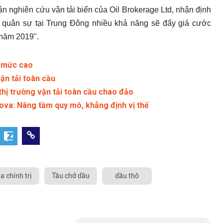
 nghiên cứu vận tải biển của Oil Brokerage Ltd, nhận định
 quân sự tại Trung Đông nhiều khả năng sẽ đẩy giá cước
năm 2019".
ở mức cao
ận tải toàn cầu
hị trường vận tải toàn cầu chao đảo
va: Nâng tầm quy mô, khẳng định vị thế
ịa chính trị
Tầu chở dầu
dầu thô