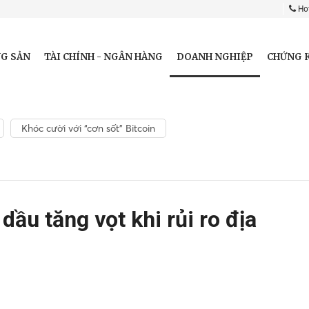
Hot
DOANH NGHIỆP
G SẢN
TÀI CHÍNH - NGÂN HÀNG
CHỨNG 
Khóc cười với “cơn sốt” Bitcoin
dầu tăng vọt khi rủi ro địa