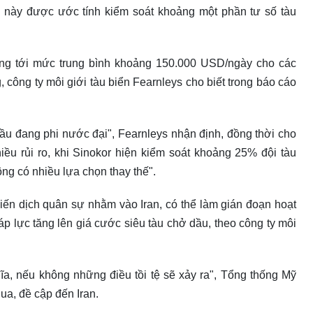
 này được ước tính kiểm soát khoảng một phần tư số tàu
ng tới mức trung bình khoảng 150.000 USD/ngày cho các
công ty môi giới tàu biển Fearnleys cho biết trong báo cáo
dầu đang phi nước đại", Fearnleys nhận định, đồng thời cho
ều rủi ro, khi Sinokor hiện kiểm soát khoảng 25% đội tàu
ông có nhiều lựa chọn thay thế".
iến dịch quân sự nhằm vào Iran, có thể làm gián đoạn hoạt
áp lực tăng lên giá cước siêu tàu chở dầu, theo công ty môi
ĩa, nếu không những điều tồi tệ sẽ xảy ra", Tổng thống Mỹ
a, đề cập đến Iran.