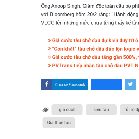
Ông Anoop Singh, Giám đốc toàn cầu bộ phận
với Bloomberg hôm 20/2 rằng: "Hành động
VLCC lên những mức chưa từng thấy kể từ 
Giá cước tàu chở dầu dự kiến duy trì 
"Cơn khát" tàu chở dầu đảo lộn logic v
Giá cước tàu chở dầu tăng gần 500%, t
PVTrans tiếp nhận tàu chở dầu PVT No
Chia sẻ Facebook
giá cước
siêu tàu
rủi ro đ
Giá thuê tàu