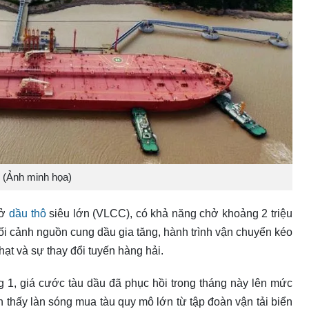
(Ảnh minh họa)
hở
dầu thô
siêu lớn (VLCC), có khả năng chở khoảng 2 triệu
ối cảnh nguồn cung dầu gia tăng, hành trình vận chuyển kéo
ạt và sự thay đổi tuyến hàng hải.
g 1, giá cước tàu dầu đã phục hồi trong tháng này lên mức
n thấy làn sóng mua tàu quy mô lớn từ tập đoàn vận tải biển