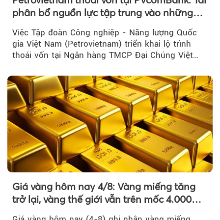
phân bổ nguồn lực tập trung vào những
lĩnh vực cốt lõi
Việc Tập đoàn Công nghiệp - Năng lượng Quốc
gia Việt Nam (Petrovietnam) triển khai lộ trình
thoái vốn tại Ngân hàng TMCP Đại Chúng Việt
Nam là bước đi trong quá trình cơ cấu...
Giá vàng hôm nay 4/8: Vàng miếng tăng
trở lại, vàng thế giới vẫn trên mốc 4.000
USD/ounce
Giá vàng hôm nay (4-8) ghi nhận vàng miếng