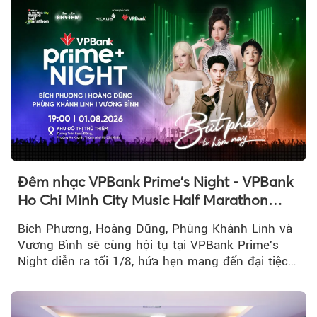
Đêm nhạc VPBank Prime's Night - VPBank
Ho Chi Minh City Music Half Marathon
2026 lộ dàn line-up gây sốt
Bích Phương, Hoàng Dũng, Phùng Khánh Linh và
Vương Bình sẽ cùng hội tụ tại VPBank Prime's
Night diễn ra tối 1/8, hứa hẹn mang đến đại tiệc
âm nhạc bùng nổ...