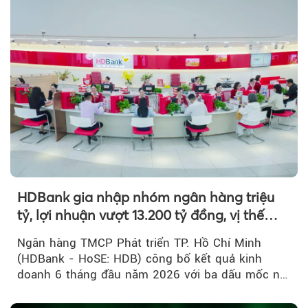
HDBank gia nhập nhóm ngân hàng triệu
tỷ, lợi nhuận vượt 13.200 tỷ đồng, vị thế
mới trên thị trường vốn quốc tế
Ngân hàng TMCP Phát triển TP. Hồ Chí Minh
(HDBank - HoSE: HDB) công bố kết quả kinh
doanh 6 tháng đầu năm 2026 với ba dấu mốc nổi
bật: gia nhập nhóm ngân hàng...