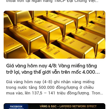
thoái vốn tại Ngân hàng TMCP Đại Chúng Việt
Nam là bước đi trong quá trình cơ cấu...
Giá vàng hôm nay 4/8: Vàng miếng tăng
trở lại, vàng thế giới vẫn trên mốc 4.000
USD/ounce
Giá vàng hôm nay (4-8) ghi nhận vàng miếng
trong nước tăng 500.000 đồng/lượng ở chiều
mua vào, lên 137,5 – 141 triệu đồng/lượng. Trong
khi đó, giá vàng thế giới giảm nhẹ nhưng vẫn duy
trì trên ngưỡng 4.000 USD/ounce.