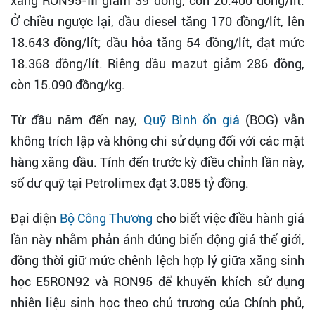
xăng RON95-III giảm 39 đồng, còn 20.400 đồng/lít.
Ở chiều ngược lại, dầu diesel tăng 170 đồng/lít, lên
18.643 đồng/lít; dầu hỏa tăng 54 đồng/lít, đạt mức
18.368 đồng/lít. Riêng dầu mazut giảm 286 đồng,
còn 15.090 đồng/kg.
Từ đầu năm đến nay,
Quỹ Bình ổn giá
(BOG) vẫn
không trích lập và không chi sử dụng đối với các mặt
hàng xăng dầu. Tính đến trước kỳ điều chỉnh lần này,
số dư quỹ tại Petrolimex đạt 3.085 tỷ đồng.
Đại diện
Bộ Công Thương
cho biết việc điều hành giá
lần này nhằm phản ánh đúng biến động giá thế giới,
đồng thời giữ mức chênh lệch hợp lý giữa xăng sinh
học E5RON92 và RON95 để khuyến khích sử dụng
nhiên liệu sinh học theo chủ trương của Chính phủ,