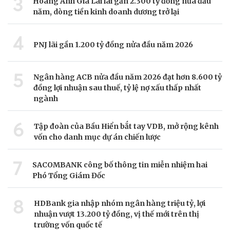
3
Hoàng Anh Gia Lai lãi gần 2.300 tỷ đồng nửa đầu
năm, dòng tiền kinh doanh dương trở lại
4
PNJ lãi gần 1.200 tỷ đồng nửa đầu năm 2026
5
Ngân hàng ACB nửa đầu năm 2026 đạt hơn 8.600 tỷ
đồng lợi nhuận sau thuế, tỷ lệ nợ xấu thấp nhất
ngành
6
Tập đoàn của Bầu Hiển bắt tay VDB, mở rộng kênh
vốn cho danh mục dự án chiến lược
7
SACOMBANK công bố thông tin miễn nhiệm hai
Phó Tổng Giám Đốc
8
HDBank gia nhập nhóm ngân hàng triệu tỷ, lợi
nhuận vượt 13.200 tỷ đồng, vị thế mới trên thị
trường vốn quốc tế