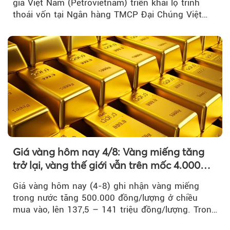
gia Việt Nam (Petrovietnam) triển khai lộ trình
thoái vốn tại Ngân hàng TMCP Đại Chúng Việt
Nam là bước đi trong quá trình cơ cấu...
Giá vàng hôm nay 4/8: Vàng miếng tăng
trở lại, vàng thế giới vẫn trên mốc 4.000
USD/ounce
Giá vàng hôm nay (4-8) ghi nhận vàng miếng
trong nước tăng 500.000 đồng/lượng ở chiều
mua vào, lên 137,5 – 141 triệu đồng/lượng. Trong
khi đó, giá vàng thế giới giảm nhẹ nhưng vẫn duy