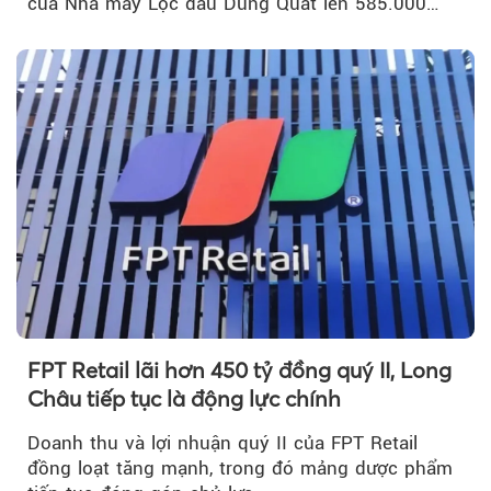
của Nhà máy Lọc dầu Dung Quất lên 585.000
m³...
FPT Retail lãi hơn 450 tỷ đồng quý II, Long
Châu tiếp tục là động lực chính
Doanh thu và lợi nhuận quý II của FPT Retail
đồng loạt tăng mạnh, trong đó mảng dược phẩm