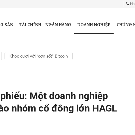
Hot
DOANH NGHIỆP
G SẢN
TÀI CHÍNH - NGÂN HÀNG
CHỨNG 
Khóc cười với “cơn sốt” Bitcoin
 phiếu: Một doanh nghiệp
vào nhóm cổ đông lớn HAGL