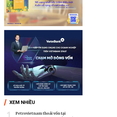
XEM NHIỀU
1
Petrovietnam thoái vốn tại