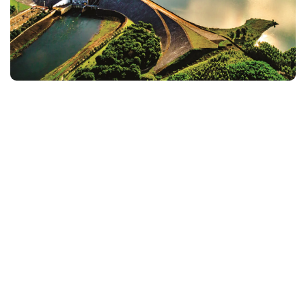
Doanh nghiệp thủy điện: Hai gam màu trái
ngược
Kết quả kinh doanh 6 tháng đầu năm 2026 cho
thấy sự phân hóa rõ nét trong nhóm doanh
nghiệp thủy điện. Trong khi nhiều doanh nghiệp
bứt phá về lợi nhuận trước thuế...