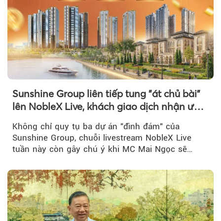
Sunshine Group liên tiếp tung "át chủ bài"
lên NobleX Live, khách giao dịch nhận ưu
đãi hàng trăm triệu đồng
Không chỉ quy tụ ba dự án "đình đám" của
Sunshine Group, chuỗi livestream NobleX Live
tuần này còn gây chú ý khi MC Mai Ngọc sẽ
đồng hành trong phiên livestream giới thiệu...