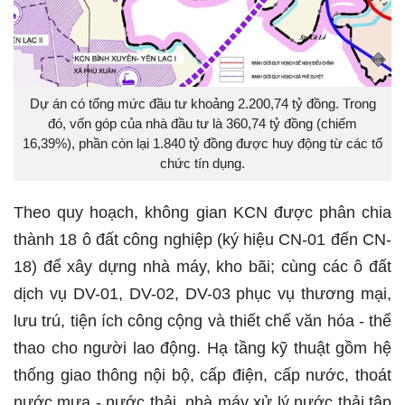
Dự án có tổng mức đầu tư khoảng 2.200,74 tỷ đồng. Trong
đó, vốn góp của nhà đầu tư là 360,74 tỷ đồng (chiếm
16,39%), phần còn lại 1.840 tỷ đồng được huy động từ các tổ
chức tín dụng.
Theo quy hoạch, không gian KCN được phân chia
thành 18 ô đất công nghiệp (ký hiệu CN-01 đến CN-
18) để xây dựng nhà máy, kho bãi; cùng các ô đất
dịch vụ DV-01, DV-02, DV-03 phục vụ thương mại,
lưu trú, tiện ích công cộng và thiết chế văn hóa - thể
thao cho người lao động. Hạ tầng kỹ thuật gồm hệ
thống giao thông nội bộ, cấp điện, cấp nước, thoát
nước mưa - nước thải, nhà máy xử lý nước thải tập