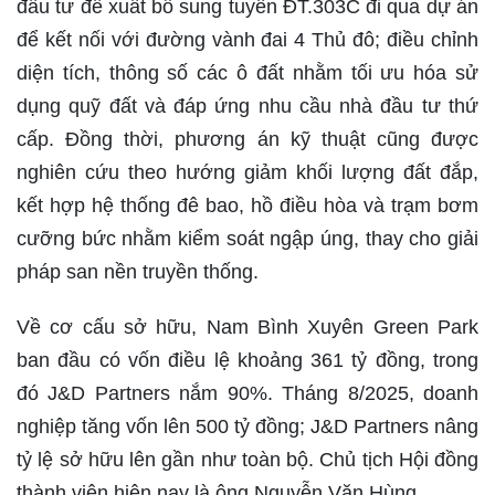
đầu tư đề xuất bổ sung tuyến ĐT.303C đi qua dự án
để kết nối với đường vành đai 4 Thủ đô; điều chỉnh
diện tích, thông số các ô đất nhằm tối ưu hóa sử
dụng quỹ đất và đáp ứng nhu cầu nhà đầu tư thứ
cấp. Đồng thời, phương án kỹ thuật cũng được
nghiên cứu theo hướng giảm khối lượng đất đắp,
kết hợp hệ thống đê bao, hồ điều hòa và trạm bơm
cưỡng bức nhằm kiểm soát ngập úng, thay cho giải
pháp san nền truyền thống.
Về cơ cấu sở hữu, Nam Bình Xuyên Green Park
ban đầu có vốn điều lệ khoảng 361 tỷ đồng, trong
đó J&D Partners nắm 90%. Tháng 8/2025, doanh
nghiệp tăng vốn lên 500 tỷ đồng; J&D Partners nâng
tỷ lệ sở hữu lên gần như toàn bộ. Chủ tịch Hội đồng
thành viên hiện nay là ông Nguyễn Văn Hùng.