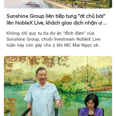
Sunshine Group liên tiếp tung "át chủ bài"
lên NobleX Live, khách giao dịch nhận ưu
đãi hàng trăm triệu đồng
Không chỉ quy tụ ba dự án "đình đám" của
Sunshine Group, chuỗi livestream NobleX Live
tuần này còn gây chú ý khi MC Mai Ngọc sẽ
đồng hành trong phiên livestream giới thiệu...