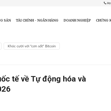
Hot
G SẢN
TÀI CHÍNH - NGÂN HÀNG
DOANH NGHIỆP
CHỨNG 
Khóc cười với “cơn sốt” Bitcoin
uốc tế về Tự động hóa và
026