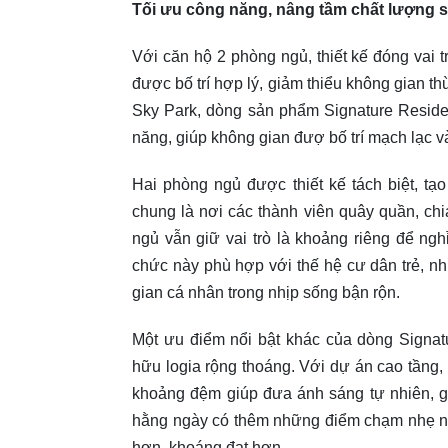
Tối ưu công năng, nâng tầm chất lượng 
Với căn hộ 2 phòng ngủ, thiết kế đóng vai trò
được bố trí hợp lý, giảm thiểu không gian th
Sky Park, dòng sản phẩm Signature Reside
năng, giúp không gian đượ bố trí mạch lạc v
Hai phòng ngủ được thiết kế tách biệt, tạ
chung là nơi các thành viên quây quần, ch
ngủ vẫn giữ vai trò là khoảng riêng để ngh
chức này phù hợp với thế hệ cư dân trẻ, 
gian cá nhân trong nhịp sống bận rộn.
Một ưu điểm nổi bật khác của dòng Signat
hữu logia rộng thoáng. Với dự án cao tầng, 
khoảng đệm giúp đưa ánh sáng tự nhiên, g
hằng ngày có thêm những điểm chạm nhẹ nhà
hơn, khoáng đạt hơn.