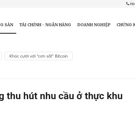
Hot
G SẢN
TÀI CHÍNH - NGÂN HÀNG
DOANH NGHIỆP
CHỨNG 
Khóc cười với “cơn sốt” Bitcoin
 thu hút nhu cầu ở thực khu