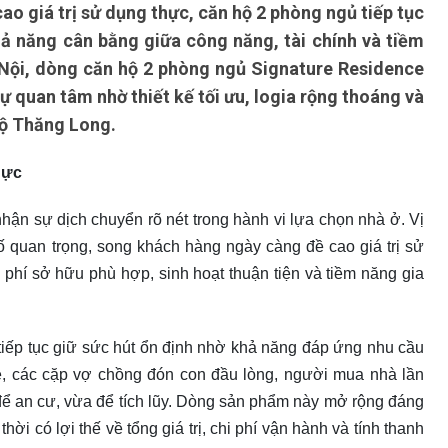
o giá trị sử dụng thực, căn hộ 2 phòng ngủ tiếp tục
ả năng cân bằng giữa công năng, tài chính và tiềm
à Nội, dòng căn hộ 2 phòng ngủ Signature Residence
ự quan tâm nhờ thiết kế tối ưu, logia rộng thoáng và
 lộ Thăng Long.
hực
ận sự dịch chuyển rõ nét trong hành vi lựa chọn nhà ở. Vị
u tố quan trọng, song khách hàng ngày càng đề cao giá trị sử
i phí sở hữu phù hợp, sinh hoạt thuận tiện và tiềm năng gia
tiếp tục giữ sức hút ổn định nhờ khả năng đáp ứng nhu cầu
rẻ, các cặp vợ chồng đón con đầu lòng, người mua nhà lần
để an cư, vừa để tích lũy. Dòng sản phẩm này mở rộng đáng
ời có lợi thế về tổng giá trị, chi phí vận hành và tính thanh