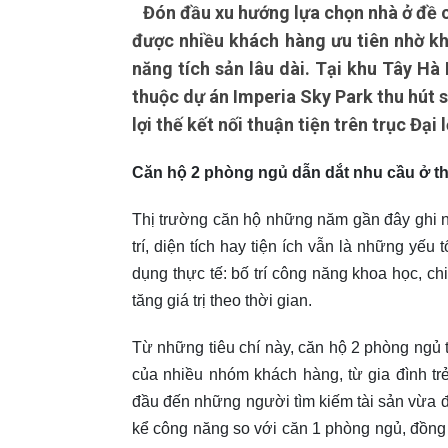
Đón đầu xu hướng lựa chọn nhà ở đề ca
được nhiều khách hàng ưu tiên nhờ kh
năng tích sản lâu dài. Tại khu Tây H
thuộc dự án Imperia Sky Park thu hút s
lợi thế kết nối thuận tiện trên trục Đại
Căn hộ 2 phòng ngủ dẫn dắt nhu cầu ở t
Thị trường căn hộ những năm gần đây ghi nh
trí, diện tích hay tiện ích vẫn là những yế
dụng thực tế: bố trí công năng khoa học, ch
tăng giá trị theo thời gian.
Từ những tiêu chí này, căn hộ 2 phòng ngủ 
của nhiều nhóm khách hàng, từ gia đình t
đầu đến những người tìm kiếm tài sản vừa 
kể công năng so với căn 1 phòng ngủ, đồng th