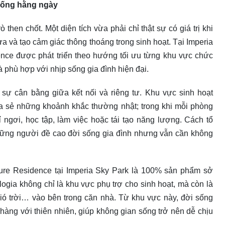
sống hằng ngày
 then chốt. Một diện tích vừa phải chỉ thật sự có giá trị khi
ừa và tạo cảm giác thông thoáng trong sinh hoạt. Tại Imperia
nce được phát triển theo hướng tối ưu từng khu vực chức
à phù hợp với nhịp sống gia đình hiện đại.
o sự cân bằng giữa kết nối và riêng tư. Khu vực sinh hoạt
ia sẻ những khoảnh khắc thường nhật; trong khi mỗi phòng
ỉ ngơi, học tập, làm việc hoặc tái tạo năng lượng. Cách tổ
những người đề cao đời sống gia đình nhưng vẫn cần không
ure Residence tại Imperia Sky Park là 100% sản phẩm sở
logia không chỉ là khu vực phụ trợ cho sinh hoạt, mà còn là
ió trời… vào bên trong căn nhà. Từ khu vực này, đời sống
ng với thiên nhiên, giúp không gian sống trở nên dễ chịu