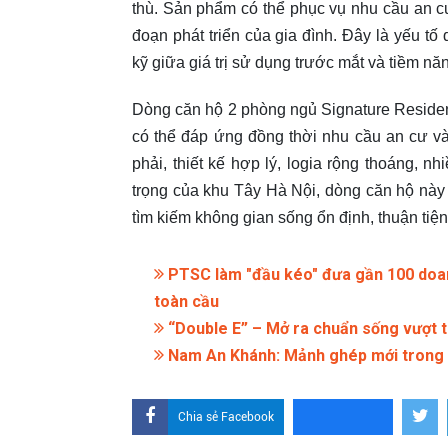
thù. Sản phẩm có thể phục vụ nhu cầu an cư
đoạn phát triển của gia đình. Đây là yếu t
kỹ giữa giá trị sử dụng trước mắt và tiềm năn
Dòng căn hộ 2 phòng ngủ Signature Residen
có thể đáp ứng đồng thời nhu cầu an cư và 
phải, thiết kế hợp lý, logia rộng thoáng, nh
trọng của khu Tây Hà Nội, dòng căn hộ này
tìm kiếm không gian sống ổn định, thuận tiện 
PTSC làm "đầu kéo" đưa gần 100 doanh
toàn cầu
“Double E” – Mở ra chuẩn sống vượt trộ
Nam An Khánh: Mảnh ghép mới trong b
Chia sẻ Facebook