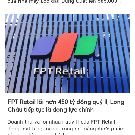
của Nhà máy Lọc dầu Dung Quất lên 585.000
m³...
FPT Retail lãi hơn 450 tỷ đồng quý II, Long
Châu tiếp tục là động lực chính
Doanh thu và lợi nhuận quý II của FPT Retail
đồng loạt tăng mạnh, trong đó mảng dược phẩm