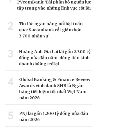
PVcomBank: Tái phân bổ nguồn lực
tập trung vào những lĩnh vực cốt lõi
2
Tin tức ngân hàng nổi bật tuần
qua: Sacombank cắt giảm hơn
3.700 nhân sự
3
Hoàng Anh Gia Lai lãi gần 2.300 tỷ
đồng nửa đầu năm, dòng tiền kinh
doanh dương trở lại
4
Global Banking & Finance Review
Awards vinh danh SHB là Ngân
hàng tiết kiệm tốt nhất Việt Nam
năm 2026
5
PNJ lãi gần 1.200 tỷ đồng nửa đầu
năm 2026