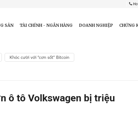
Hot
G SẢN
TÀI CHÍNH - NGÂN HÀNG
DOANH NGHIỆP
CHỨNG 
Khóc cười với “cơn sốt” Bitcoin
lớn ô tô Volkswagen bị triệu