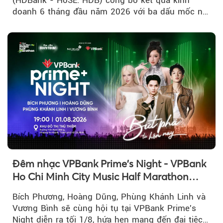
doanh 6 tháng đầu năm 2026 với ba dấu mốc nổi
bật: gia nhập nhóm ngân hàng...
Đêm nhạc VPBank Prime's Night - VPBank
Ho Chi Minh City Music Half Marathon
2026 lộ dàn line-up gây sốt
Bích Phương, Hoàng Dũng, Phùng Khánh Linh và
Vương Bình sẽ cùng hội tụ tại VPBank Prime's
Night diễn ra tối 1/8, hứa hẹn mang đến đại tiệc