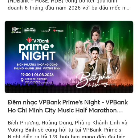
(HDBank - HoSE: HDB) công bố kết quả kinh
doanh 6 tháng đầu năm 2026 với ba dấu mốc nổi
bật: gia nhập nhóm ngân hàng...
Đêm nhạc VPBank Prime's Night - VPBank
Ho Chi Minh City Music Half Marathon
2026 lộ dàn line-up gây sốt
Bích Phương, Hoàng Dũng, Phùng Khánh Linh và
Vương Bình sẽ cùng hội tụ tại VPBank Prime's
Night diễn ra tối 1/8, hứa hẹn mang đến đại tiệc