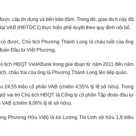
được cấp tín dụng và bên bảo đảm. Trong đó, giao dịch này đã
tại VAB (HĐTDC1) thực hiện phê duyệt theo quy định nội bộ.
ôi có được, Chủ tịch Phương Thành Long là cháu ruột của ông
đoàn Đầu tư Việt Phương.
ủ tịch HĐQT VietABank trong giai đoạn từ năm 2011 đến năm
ịch, cháu trai của ông là Phương Thành Long lên tiếp quản.
24,55 triệu cổ phần VAB (chiếm 4,55% tỷ lệ sở hữu). Trong
iữ vai trò Chủ tịch HĐQT là Công ty cổ phần Tập đoàn đầu tư
 VAB (chiếm 9,06% tỷ lệ sở hữu).
g Phương Hữu Việt) là bà Lương Thị Linh sở hữu 1,9 triệu