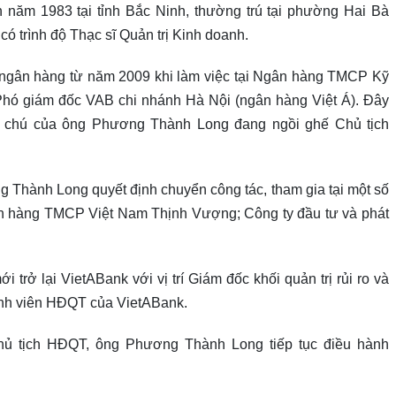
năm 1983 tại tỉnh Bắc Ninh, thường trú tại phường Hai Bà
 trình độ Thạc sĩ Quản trị Kinh doanh.
ngân hàng từ năm 2009 khi làm việc tại Ngân hàng TMCP Kỹ
Phó giám đốc VAB chi nhánh Hà Nội (ngân hàng Việt Á). Đây
- chú của ông Phương Thành Long đang ngồi ghế Chủ tịch
 Thành Long quyết định chuyển công tác, tham gia tại một số
n hàng TMCP Việt Nam Thịnh Vượng; Công ty đầu tư và phát
ở lại VietABank với vị trí Giám đốc khối quản trị rủi ro và
ành viên HĐQT của VietABank.
ủ tịch HĐQT, ông Phương Thành Long tiếp tục điều hành