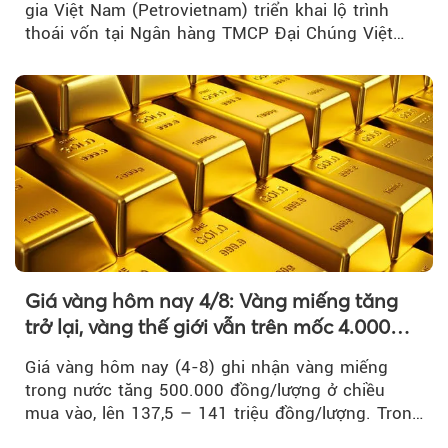
gia Việt Nam (Petrovietnam) triển khai lộ trình
thoái vốn tại Ngân hàng TMCP Đại Chúng Việt
Nam là bước đi trong quá trình cơ cấu...
Giá vàng hôm nay 4/8: Vàng miếng tăng
trở lại, vàng thế giới vẫn trên mốc 4.000
USD/ounce
Giá vàng hôm nay (4-8) ghi nhận vàng miếng
trong nước tăng 500.000 đồng/lượng ở chiều
mua vào, lên 137,5 – 141 triệu đồng/lượng. Trong
khi đó, giá vàng thế giới giảm nhẹ nhưng vẫn duy