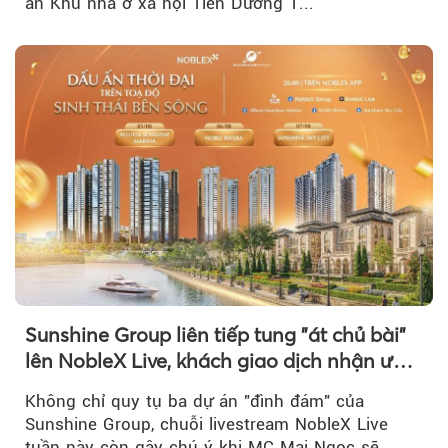
án Khu nhà ở xã hội Tiên Dương 1...
Sunshine Group liên tiếp tung "át chủ bài"
lên NobleX Live, khách giao dịch nhận ưu
đãi hàng trăm triệu đồng
Không chỉ quy tụ ba dự án "đình đám" của
Sunshine Group, chuỗi livestream NobleX Live
tuần này còn gây chú ý khi MC Mai Ngọc sẽ