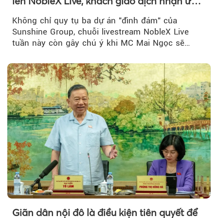
lên NobleX Live, khách giao dịch nhận ưu
đãi hàng trăm triệu đồng
Không chỉ quy tụ ba dự án "đình đám" của
Sunshine Group, chuỗi livestream NobleX Live
tuần này còn gây chú ý khi MC Mai Ngọc sẽ
đồng hành trong phiên livestream giới thiệu...
Giãn dân nội đô là điều kiện tiên quyết để