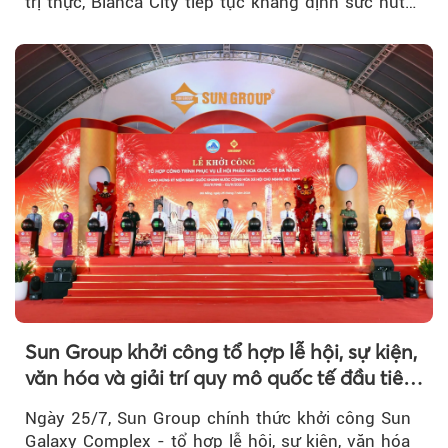
trị thực, Blanca City tiếp tục khẳng định sức hút
khi Beacon Tower...
Sun Group khởi công tổ hợp lễ hội, sự kiện,
văn hóa và giải trí quy mô quốc tế đầu tiên
của Đà Nẵng
Ngày 25/7, Sun Group chính thức khởi công Sun
Galaxy Complex - tổ hợp lễ hội, sự kiện, văn hóa