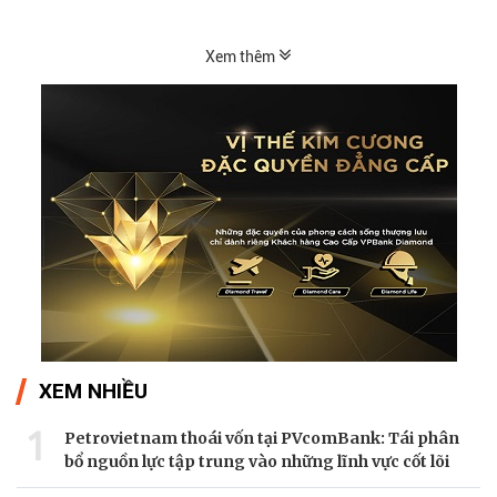
và số lượng giới hạn chỉ 499 chiếc, Nuvolari được
xem là tuyên ngôn mới của Audi trong kỷ nguyên
Xem thêm
điện hóa.
XEM NHIỀU
1
Petrovietnam thoái vốn tại PVcomBank: Tái phân
bổ nguồn lực tập trung vào những lĩnh vực cốt lõi