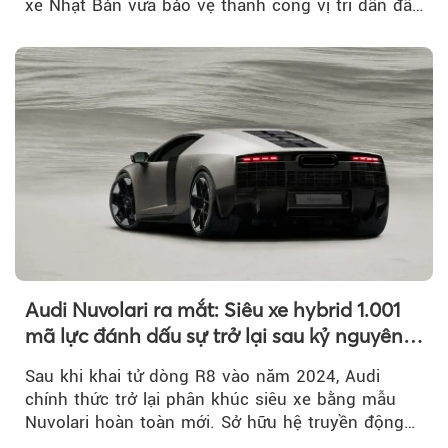
xe Nhật Bản vừa bảo vệ thành công vị trí dẫn đầu
doanh số...
Audi Nuvolari ra mắt: Siêu xe hybrid 1.001
mã lực đánh dấu sự trở lại sau kỷ nguyên
R8
Sau khi khai tử dòng R8 vào năm 2024, Audi
chính thức trở lại phân khúc siêu xe bằng mẫu
Nuvolari hoàn toàn mới. Sở hữu hệ truyền động
hybrid 1.001 mã lực, tốc độ tối đa trên 350 km/h