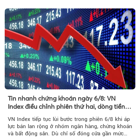
1.800 điểm để cân bằng cung - cầu...
Tin nhanh chứng khoán ngày 6/8: VN
Index điều chỉnh phiên thứ hai, dòng tiền
chờ phản ứng tại vùng MA20
VN Index tiếp tục lùi bước trong phiên 6/8 khi áp
lực bán lan rộng ở nhóm ngân hàng, chứng khoán
và bất động sản. Dù chỉ số đóng cửa gần mức