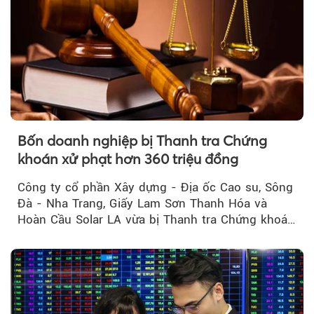
Bốn doanh nghiệp bị Thanh tra Chứng
khoán xử phạt hơn 360 triệu đồng
Công ty cổ phần Xây dựng - Địa ốc Cao su, Sông
Đà - Nha Trang, Giấy Lam Sơn Thanh Hóa và
Hoàn Cầu Solar LA vừa bị Thanh tra Chứng khoán
Nhà nước xử phạt tổng cộng hơn 362 triệu đồng
do vi phạm quy định về công bố thông tin trên
thị trường chứng khoán.