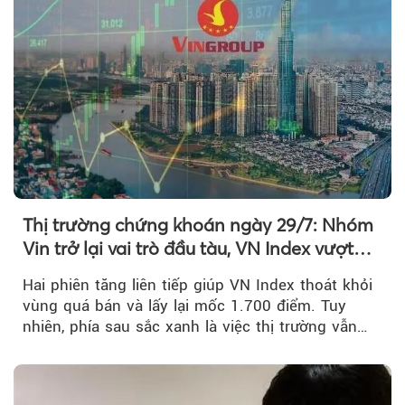
Thị trường chứng khoán ngày 29/7: Nhóm
Vin trở lại vai trò đầu tàu, VN Index vượt
mốc 1.700 điểm
Hai phiên tăng liên tiếp giúp VN Index thoát khỏi
vùng quá bán và lấy lại mốc 1.700 điểm. Tuy
nhiên, phía sau sắc xanh là việc thị trường vẫn
chủ yếu được nâng đỡ bởi nhóm Vin, còn dòng
tiền vẫn chưa thực sự trở lại.