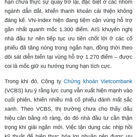
hạn chưa thực sự quay trở lại, đặc biệt ở các nhóm
ngành dẫn dắt, khiến thanh khoản cải thiện không
đáng kể. VN-Index hiện đang tiệm cận vùng hỗ trợ
gần nhất quanh mốc 1.300 điểm. AIS khuyến nghị
nhà đầu tư nên tiếp tục ưu tiên chốt lời ở các cổ
phiếu đã tăng nóng trong ngắn hạn, đồng thời theo
dõi sát diễn biến tại vùng hỗ trợ 1.270 điểm – được
coi là mốc giữ xu hướng trung hạn tích cực.
Trong khi đó, Công ty
Chứng khoán Vietcombank
(VCBS) lưu ý rằng lực cung vẫn xuất hiện mạnh vào
cuối phiên, khiến nhiều mã cổ phiếu đánh mất sắc
xanh. Theo VCBS, thị trường chưa cho thấy dấu
hiệu cân bằng rõ ràng, do đó nhà đầu tư cần thận
trọng khi giải ngân mới. Việc tận dụng các nhịp hồi
kỹ thuật để hiện thực hóa lợi nhuận nên được ưu