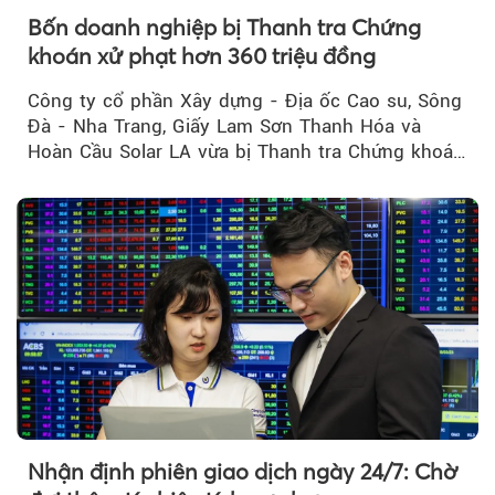
Bốn doanh nghiệp bị Thanh tra Chứng
khoán xử phạt hơn 360 triệu đồng
Công ty cổ phần Xây dựng - Địa ốc Cao su, Sông
Đà - Nha Trang, Giấy Lam Sơn Thanh Hóa và
Hoàn Cầu Solar LA vừa bị Thanh tra Chứng khoán
Nhà nước xử phạt tổng cộng hơn 362 triệu đồng
do vi phạm quy định về công bố thông tin trên
thị trường chứng khoán.
Nhận định phiên giao dịch ngày 24/7: Chờ