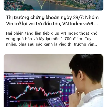
Thị trường chứng khoán ngày 29/7: Nhóm
Vin trở lại vai trò đầu tàu, VN Index vượt
mốc 1.700 điểm
Hai phiên tăng liên tiếp giúp VN Index thoát khỏi
vùng quá bán và lấy lại mốc 1.700 điểm. Tuy
nhiên, phía sau sắc xanh là việc thị trường vẫn
chủ yếu được nâng đỡ bởi nhóm Vin, còn dòng
tiền vẫn chưa thực sự trở lại.