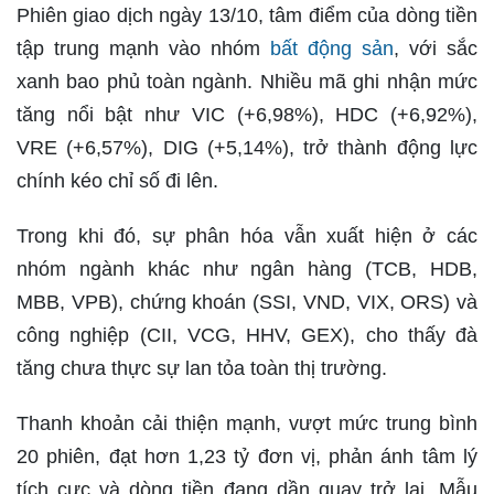
Phiên giao dịch ngày 13/10, tâm điểm của dòng tiền
tập trung mạnh vào nhóm
bất động sản
, với sắc
xanh bao phủ toàn ngành. Nhiều mã ghi nhận mức
tăng nổi bật như VIC (+6,98%), HDC (+6,92%),
VRE (+6,57%), DIG (+5,14%), trở thành động lực
chính kéo chỉ số đi lên.
Trong khi đó, sự phân hóa vẫn xuất hiện ở các
nhóm ngành khác như ngân hàng (TCB, HDB,
MBB, VPB), chứng khoán (SSI, VND, VIX, ORS) và
công nghiệp (CII, VCG, HHV, GEX), cho thấy đà
tăng chưa thực sự lan tỏa toàn thị trường.
Thanh khoản cải thiện mạnh, vượt mức trung bình
20 phiên, đạt hơn 1,23 tỷ đơn vị, phản ánh tâm lý
tích cực và dòng tiền đang dần quay trở lại. Mẫu