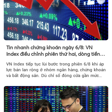
Tin nhanh chứng khoán ngày 6/8: VN
Index điều chỉnh phiên thứ hai, dòng tiền
chờ phản ứng tại vùng MA20
VN Index tiếp tục lùi bước trong phiên 6/8 khi áp
lực bán lan rộng ở nhóm ngân hàng, chứng khoán
và bất động sản. Dù chỉ số đóng cửa gần mức
thấp nhất...