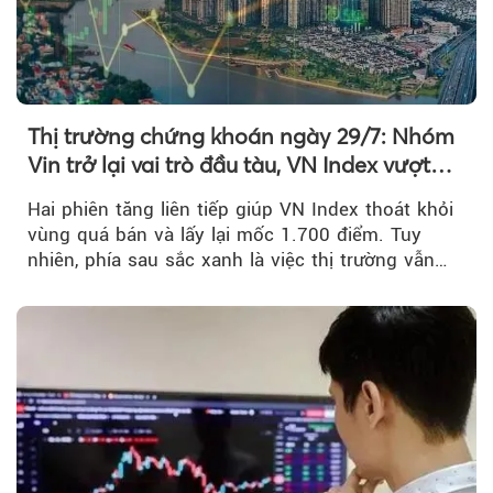
Thị trường chứng khoán ngày 29/7: Nhóm
Vin trở lại vai trò đầu tàu, VN Index vượt
mốc 1.700 điểm
Hai phiên tăng liên tiếp giúp VN Index thoát khỏi
vùng quá bán và lấy lại mốc 1.700 điểm. Tuy
nhiên, phía sau sắc xanh là việc thị trường vẫn
chủ yếu được nâng đỡ bởi nhóm Vin, còn dòng
tiền vẫn chưa thực sự trở lại.