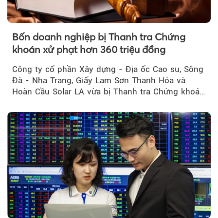
Bốn doanh nghiệp bị Thanh tra Chứng
khoán xử phạt hơn 360 triệu đồng
Công ty cổ phần Xây dựng - Địa ốc Cao su, Sông
Đà - Nha Trang, Giấy Lam Sơn Thanh Hóa và
Hoàn Cầu Solar LA vừa bị Thanh tra Chứng khoán
Nhà nước xử phạt tổng cộng hơn 362 triệu đồng
do vi phạm quy định về công bố thông tin trên
thị trường chứng khoán.