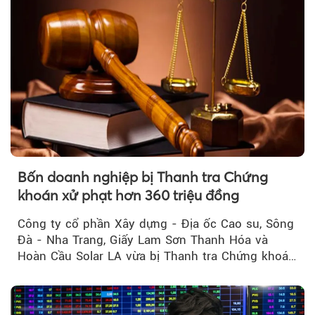
Bốn doanh nghiệp bị Thanh tra Chứng
khoán xử phạt hơn 360 triệu đồng
Công ty cổ phần Xây dựng - Địa ốc Cao su, Sông
Đà - Nha Trang, Giấy Lam Sơn Thanh Hóa và
Hoàn Cầu Solar LA vừa bị Thanh tra Chứng khoán
Nhà nước xử phạt tổng cộng hơn 362 triệu đồng
do vi phạm quy định về công bố thông tin trên
thị trường chứng khoán.