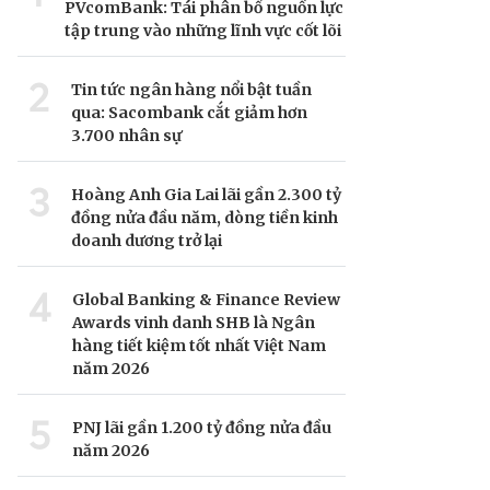
PVcomBank: Tái phân bổ nguồn lực
tập trung vào những lĩnh vực cốt lõi
2
Tin tức ngân hàng nổi bật tuần
qua: Sacombank cắt giảm hơn
3.700 nhân sự
3
Hoàng Anh Gia Lai lãi gần 2.300 tỷ
đồng nửa đầu năm, dòng tiền kinh
doanh dương trở lại
4
Global Banking & Finance Review
Awards vinh danh SHB là Ngân
hàng tiết kiệm tốt nhất Việt Nam
năm 2026
5
PNJ lãi gần 1.200 tỷ đồng nửa đầu
năm 2026