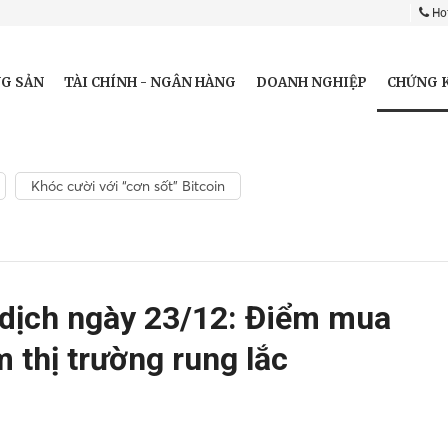
Hot
CHỨNG 
G SẢN
TÀI CHÍNH - NGÂN HÀNG
DOANH NGHIỆP
Khóc cười với “cơn sốt” Bitcoin
 dịch ngày 23/12: Điểm mua
m thị trường rung lắc