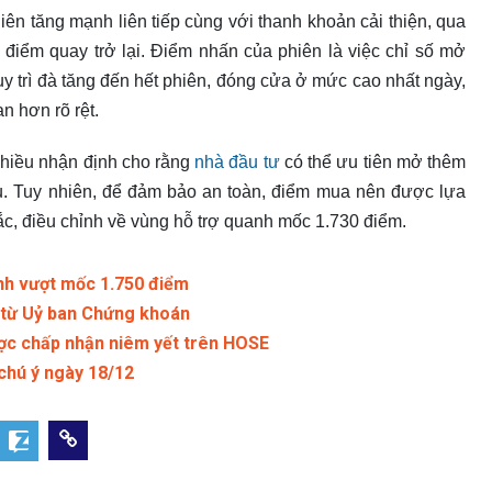
ên tăng mạnh liên tiếp cùng với thanh khoản cải thiện, qua
 điểm quay trở lại. Điểm nhấn của phiên là việc chỉ số mở
uy trì đà tăng đến hết phiên, đóng cửa ở mức cao nhất ngày,
n hơn rõ rệt.
 nhiều nhận định cho rằng
nhà đầu tư
có thể ưu tiên mở thêm
iếu. Tuy nhiên, để đảm bảo an toàn, điểm mua nên được lựa
lắc, điều chỉnh về vùng hỗ trợ quanh mốc 1.730 điểm.
nh vượt mốc 1.750 điểm
m từ Uỷ ban Chứng khoán
ợc chấp nhận niêm yết trên HOSE
chú ý ngày 18/12