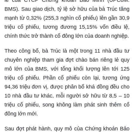
lẻ của CTCP Chứng khoán Bảo Minh (UPCoM:
BMS
). Sau giao dịch, tỷ lệ sở hữu của bà Trúc tăng
mạnh từ
0,32%
(255,3 nghìn cổ phiếu) lên gần
30,9
triệu cổ phiếu
, tương đương
15,15% vốn điều lệ
,
chính thức trở thành
cổ đông lớn
của doanh nghiệp.
Theo công bố, bà Trúc là
một trong 11 nhà đầu tư
chuyên nghiệp
tham gia đợt chào bán riêng lẻ quy
mô lớn của BMS, với tổng khối lượng lên tới
125
triệu cổ phiếu
. Phần cổ phiếu còn lại, tương ứng
94,36 triệu đơn vị
, được phân bổ khá đồng đều cho
10 nhà đầu tư khác, mỗi người sở hữu từ 8,5 – 10
triệu cổ phiếu, song không làm phát sinh thêm cổ
đông lớn mới.
Sau đợt phát hành, quy mô của Chứng khoán Bảo