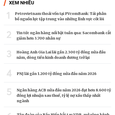
XEM NHIỀU
1
Petrovietnam thoái vốn tại PVcomBank: Tái phân
bổ nguồn lực tập trung vào những lĩnh vực cốt lõi
2
Tin tức ngân hàng nổi bật tuần qua: Sacombank cắt
giảm hơn 3.700 nhân sự
3
Hoàng Anh Gia Lai lãi gần 2.300 tỷ đồng nửa đầu
năm, dòng tiền kinh doanh dương trở lại
4
PNJ lãi gần 1.200 tỷ đồng nửa đầu năm 2026
5
Ngân hàng ACB nửa đầu năm 2026 đạt hơn 8.600 tỷ
đồng lợi nhuận sau thuế, tỷ lệ nợ xấu thấp nhất
ngành
Tập đoàn của Bầu Hiển bắt tay VDB, mở rộng kênh