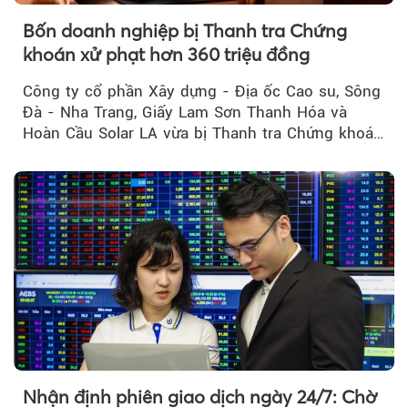
Bốn doanh nghiệp bị Thanh tra Chứng
khoán xử phạt hơn 360 triệu đồng
Công ty cổ phần Xây dựng - Địa ốc Cao su, Sông
Đà - Nha Trang, Giấy Lam Sơn Thanh Hóa và
Hoàn Cầu Solar LA vừa bị Thanh tra Chứng khoán
Nhà nước xử phạt tổng cộng hơn 362 triệu đồng
do vi phạm quy định về công bố thông tin trên
thị trường chứng khoán.
Nhận định phiên giao dịch ngày 24/7: Chờ