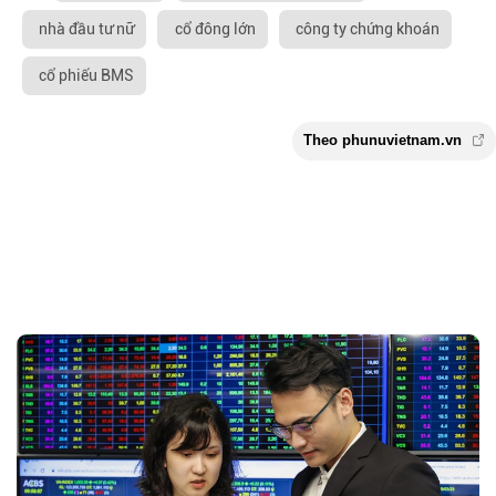
nhà đầu tư nữ
cổ đông lớn
công ty chứng khoán
cổ phiếu BMS