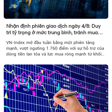
Nhận định phiên giao dịch ngày 4/8: Duy
trì tỷ trọng ở mức trung bình, tránh mua
đuổi
VN-Index mở đầu tuần bằng một phiên tăng
mạnh, vượt ngưỡng 1.760 điểm với sự hỗ trợ của
dòng tiền lan tỏa và lực mua ròng mạnh từ khối
ngoại....