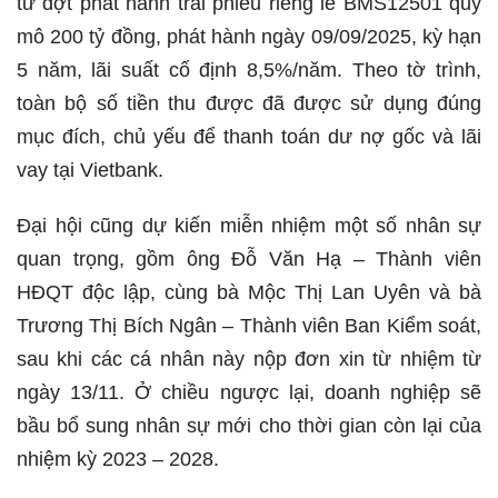
từ
đợt phát hành trái phiếu riêng lẻ BMS12501
quy
mô
200 tỷ đồng
, phát hành ngày 09/09/2025, kỳ hạn
5 năm, lãi suất cố định
8,5%/năm
. Theo tờ trình,
toàn bộ số tiền thu được đã được sử dụng đúng
mục đích, chủ yếu để
thanh toán dư nợ gốc và lãi
vay tại Vietbank
.
Đại hội cũng dự kiến
miễn nhiệm
một số nhân sự
quan trọng, gồm
ông Đỗ Văn Hạ
– Thành viên
HĐQT độc lập, cùng
bà Mộc Thị Lan Uyên
và
bà
Trương Thị Bích Ngân
– Thành viên Ban Kiểm soát,
sau khi các cá nhân này nộp đơn xin từ nhiệm từ
ngày 13/11. Ở chiều ngược lại, doanh nghiệp sẽ
bầu bổ sung nhân sự mới
cho thời gian còn lại của
nhiệm kỳ
2023 – 2028
.