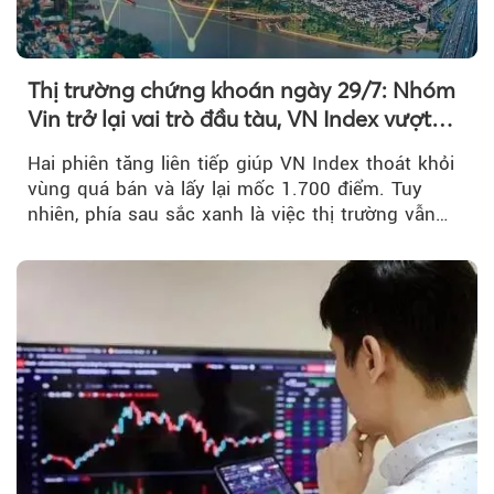
Thị trường chứng khoán ngày 29/7: Nhóm
Vin trở lại vai trò đầu tàu, VN Index vượt
mốc 1.700 điểm
Hai phiên tăng liên tiếp giúp VN Index thoát khỏi
vùng quá bán và lấy lại mốc 1.700 điểm. Tuy
nhiên, phía sau sắc xanh là việc thị trường vẫn
chủ yếu được nâng đỡ bởi nhóm Vin, còn dòng
tiền vẫn chưa thực sự trở lại.