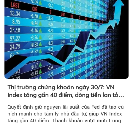
Thị trường chứng khoán ngày 30/7: VN
Index tăng gần 40 điểm, dòng tiền lan tỏa
mạnh sau tín hiệu tích cực từ Fed
Quyết định giữ nguyên lãi suất của Fed đã tạo cú
hích mạnh cho tâm lý nhà đầu tư, giúp VN Index
tăng gần 40 điểm. Thanh khoản vượt mức trung
bình...