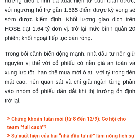
hướng điều chỉnh đã xuất hiện từ cuối tuần trước,
với ngưỡng hỗ trợ gần 1.565 điểm được kỳ vọng sẽ
sớm được kiểm định. Khối lượng giao dịch trên
HOSE đạt 1,64 tỷ đơn vị, trở lại mức bình quân 20
phiên; khối ngoại tiếp tục bán ròng.
Trong bối cảnh biến động mạnh, nhà đầu tư nên giữ
nguyên vị thế với cổ phiếu có nền giá an toàn và
xung lực tốt, hạn chế mua mới ồ ạt. Với tỷ trọng tiền
mặt cao, nên quan sát và chỉ giải ngân từng phần
vào nhóm cổ phiếu dẫn dắt khi thị trường ổn định
trở lại.
Chứng khoán tuần mới (từ 8 đến 12/9): Cơ hội cho
team "full cash"?
Sự xuất hiện của hai “nhà đầu tư nữ” làm nóng lịch sự