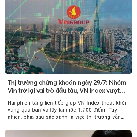
Thị trường chứng khoán ngày 29/7: Nhóm
Vin trở lại vai trò đầu tàu, VN Index vượt
mốc 1.700 điểm
Hai phiên tăng liên tiếp giúp VN Index thoát khỏi
vùng quá bán và lấy lại mốc 1.700 điểm. Tuy
nhiên, phía sau sắc xanh là việc thị trường vẫn
chủ yếu được nâng đỡ bởi nhóm Vin, còn dòng
tiền vẫn chưa thực sự trở lại.