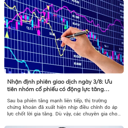
Nhận định phiên giao dịch ngày 3/8: Ưu
tiên nhóm cổ phiếu có động lực tăng
trưởng riêng
Sau ba phiên tăng mạnh liên tiếp, thị trường
chứng khoán đã xuất hiện nhịp điều chỉnh do áp
lực chốt lời gia tăng. Dù vậy, các chuyên gia cho
rằng...