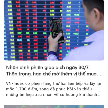
Nhận định phiên giao dịch ngày 30/7:
Thận trọng, hạn chế mở thêm vị thế mua
mới
VN-Index có phiên tăng thứ hai liên tiếp và lấy lại
mốc 1.700 điểm, song đà phục hồi vẫn thiếu
những tín hiệu xác nhận về xu hướng khi thanh
khoản suy giảm...