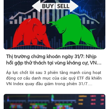
Thị trường chứng khoán ngày 31/7: Nhịp
hồi gặp thử thách tại vùng kháng cự, VN
Index giảm gần 9 điểm trong phiên cuối...
Áp lực chốt lời sau 3 phiên tăng mạnh cùng hoạt
động cơ cấu danh mục của các quỹ ETF đã khiến
VN Index quay đầu giảm trong phiên 31/7....