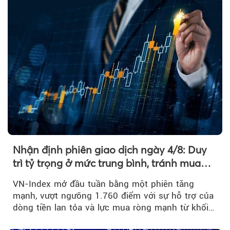
Nhận định phiên giao dịch ngày 4/8: Duy
trì tỷ trọng ở mức trung bình, tránh mua
đuổi
VN-Index mở đầu tuần bằng một phiên tăng
mạnh, vượt ngưỡng 1.760 điểm với sự hỗ trợ của
dòng tiền lan tỏa và lực mua ròng mạnh từ khối
ngoại....