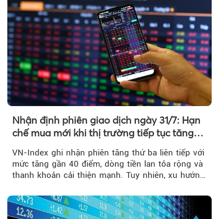
Nhận định phiên giao dịch ngày 31/7: Hạn
chế mua mới khi thị trường tiếp tục tăng
mạnh
VN-Index ghi nhận phiên tăng thứ ba liên tiếp với
mức tăng gần 40 điểm, dòng tiền lan tỏa rộng và
thanh khoản cải thiện mạnh. Tuy nhiên, xu hướng
đảo chiều vẫn cần thêm....