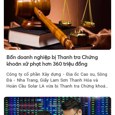
Bốn doanh nghiệp bị Thanh tra Chứng
khoán xử phạt hơn 360 triệu đồng
Công ty cổ phần Xây dựng - Địa ốc Cao su, Sông
Đà - Nha Trang, Giấy Lam Sơn Thanh Hóa và
Hoàn Cầu Solar LA vừa bị Thanh tra Chứng khoán
Nhà nước xử phạt tổng cộng hơn 362 triệu đồng
do vi phạm quy định về công bố thông tin trên
thị trường chứng khoán.