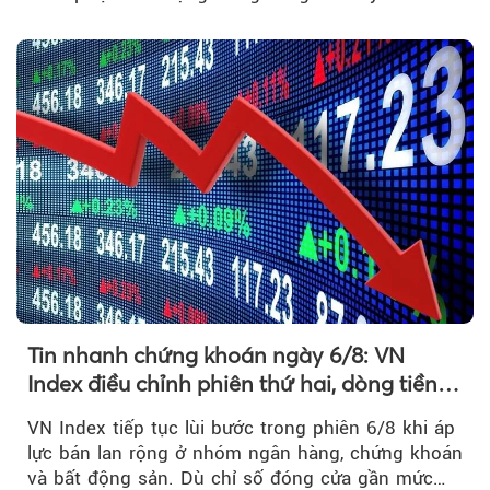
1.800 điểm để cân bằng cung - cầu...
Tin nhanh chứng khoán ngày 6/8: VN
Index điều chỉnh phiên thứ hai, dòng tiền
chờ phản ứng tại vùng MA20
VN Index tiếp tục lùi bước trong phiên 6/8 khi áp
lực bán lan rộng ở nhóm ngân hàng, chứng khoán
và bất động sản. Dù chỉ số đóng cửa gần mức