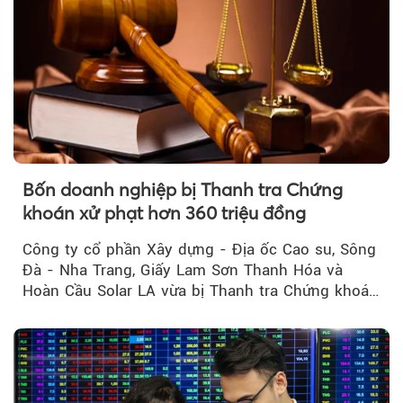
Bốn doanh nghiệp bị Thanh tra Chứng
khoán xử phạt hơn 360 triệu đồng
Công ty cổ phần Xây dựng - Địa ốc Cao su, Sông
Đà - Nha Trang, Giấy Lam Sơn Thanh Hóa và
Hoàn Cầu Solar LA vừa bị Thanh tra Chứng khoán
Nhà nước xử phạt tổng cộng hơn 362 triệu đồng
do vi phạm quy định về công bố thông tin trên
thị trường chứng khoán.