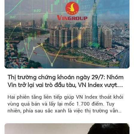
Thị trường chứng khoán ngày 29/7: Nhóm
Vin trở lại vai trò đầu tàu, VN Index vượt
mốc 1.700 điểm
Hai phiên tăng liên tiếp giúp VN Index thoát khỏi
vùng quá bán và lấy lại mốc 1.700 điểm. Tuy
nhiên, phía sau sắc xanh là việc thị trường vẫn
chủ yếu được nâng đỡ bởi nhóm Vin, còn dòng
tiền vẫn chưa thực sự trở lại.