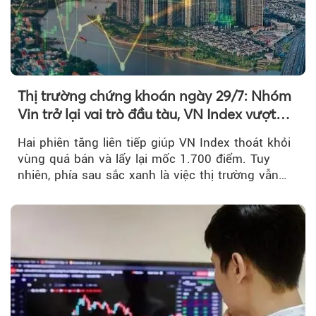
Thị trường chứng khoán ngày 29/7: Nhóm
Vin trở lại vai trò đầu tàu, VN Index vượt
mốc 1.700 điểm
Hai phiên tăng liên tiếp giúp VN Index thoát khỏi
vùng quá bán và lấy lại mốc 1.700 điểm. Tuy
nhiên, phía sau sắc xanh là việc thị trường vẫn
chủ yếu được nâng đỡ bởi nhóm Vin, còn dòng
tiền vẫn chưa thực sự trở lại.