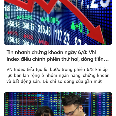
Tin nhanh chứng khoán ngày 6/8: VN
Index điều chỉnh phiên thứ hai, dòng tiền
chờ phản ứng tại vùng MA20
VN Index tiếp tục lùi bước trong phiên 6/8 khi áp
lực bán lan rộng ở nhóm ngân hàng, chứng khoán
và bất động sản. Dù chỉ số đóng cửa gần mức
thấp nhất...