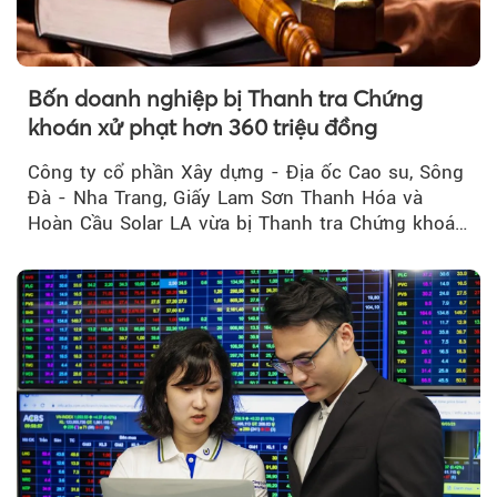
Bốn doanh nghiệp bị Thanh tra Chứng
khoán xử phạt hơn 360 triệu đồng
Công ty cổ phần Xây dựng - Địa ốc Cao su, Sông
Đà - Nha Trang, Giấy Lam Sơn Thanh Hóa và
Hoàn Cầu Solar LA vừa bị Thanh tra Chứng khoán
Nhà nước xử phạt tổng cộng hơn 362 triệu đồng
do vi phạm quy định về công bố thông tin trên
thị trường chứng khoán.