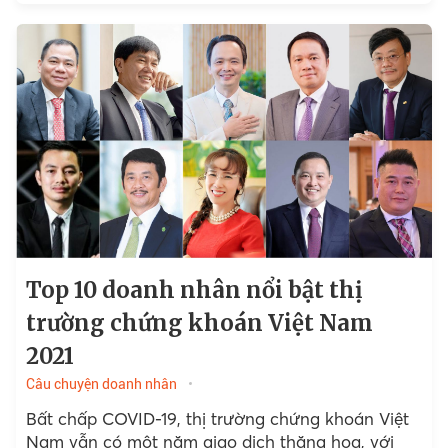
nhàng vượt mốc 1.500 điểm và xác lập các đỉnh
lịch sử mới; Ngân hàng TMCP Quốc Dân (mã
NVB) phát hành 150 triệu cổ phiếu cho cổ đông...
Top 10 doanh nhân nổi bật thị
trường chứng khoán Việt Nam
2021
Câu chuyện doanh nhân
Bất chấp COVID-19, thị trường chứng khoán Việt
Nam vẫn có một năm giao dịch thăng hoa, với