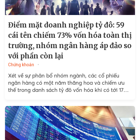
Điểm mặt doanh nghiệp tỷ đô: 59
cái tên chiếm 73% vốn hóa toàn thị
trường, nhóm ngân hàng áp đảo so
với phần còn lại
Chứng khoán
Xét về sự phân bổ nhóm ngành, các cổ phiếu
ngân hàng có một năm thăng hoa và chiếm ưu
thế trong danh sách tỷ đô vốn hóa khi có tới 17
ngân hàng góp mặt với tổng vốn hóa lên tới 1,96
triệu tỷ đồng, tương ứng 86,4 tỷ USD, chiếm gần
26% vốn hóa thị trường chứng khoán Việt Nam.