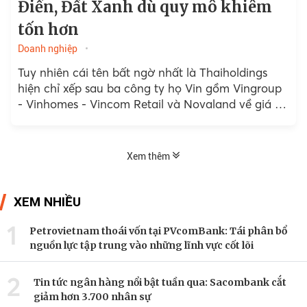
Điền, Đất Xanh dù quy mô khiêm
tốn hơn
Doanh nghiệp
Tuy nhiên cái tên bất ngờ nhất là Thaiholdings
hiện chỉ xếp sau ba công ty họ Vin gồm Vingroup
- Vinhomes - Vincom Retail và Novaland về giá trị
thị trường.
Xem thêm
XEM NHIỀU
1
Petrovietnam thoái vốn tại PVcomBank: Tái phân bổ
nguồn lực tập trung vào những lĩnh vực cốt lõi
2
Tin tức ngân hàng nổi bật tuần qua: Sacombank cắt
giảm hơn 3.700 nhân sự