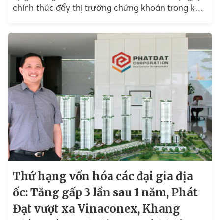
chính thúc đẩy thị trường chứng khoán trong khi
khối ngoại được bán ra. Dẫu vậy, thị trường
chứng khoán năm 2021 cần phải đa dạng hơn, và
như vậy sẽ không còn dễ dàng cho các nhà đầu
tư F0.
Thứ hạng vốn hóa các đại gia địa
ốc: Tăng gấp 3 lần sau 1 năm, Phát
Đạt vượt xa Vinaconex, Khang