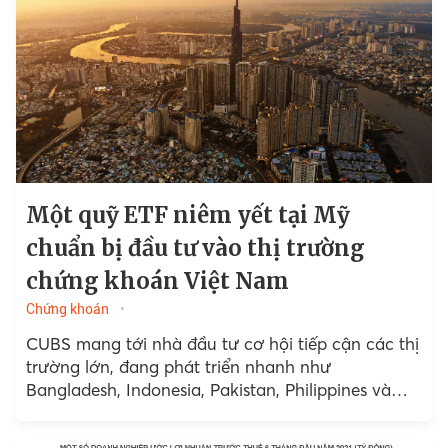
Một quỹ ETF niêm yết tại Mỹ
chuẩn bị đầu tư vào thị trường
chứng khoán Việt Nam
Chứng khoán
CUBS mang tới nhà đầu tư cơ hội tiếp cận các thị
trường lớn, đang phát triển nhanh như
Bangladesh, Indonesia, Pakistan, Philippines và
Việt Nam, đây là 5 nền kinh tế có tăng trưởng
GDP trên 6%/năm kể từ năm 2000.