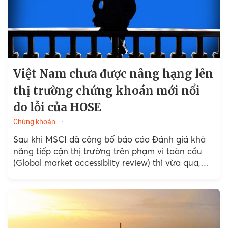
Việt Nam chưa được nâng hạng lên
thị trường chứng khoán mới nổi
do lỗi của HOSE
Chứng khoán
Sau khi MSCI đã công bố báo cáo Đánh giá khả
năng tiếp cận thị trường trên phạm vi toàn cầu
(Global market accessiblity review) thì vừa qua,
MSCI cũng đã chính thức công bố kết quả phân
loại thị trường chứng khoán toàn cầu kỳ tháng
6/2021 dành cho 84 thị trường chứng khoán trên
thế giới.