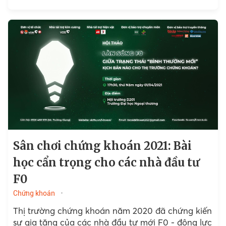
VanEck Vectors Vietnam ETF (V.N.M ETF). Cụ thể,
đối với cổ phiếu nước ngoài, MVIS quyết định
thêm 1 mã của Đài Loan, đồng thời không loại bất
kỳ mã nào.
Sân chơi chứng khoán 2021: Bài
học cẩn trọng cho các nhà đầu tư
F0
Chứng khoán
Thị trường chứng khoán năm 2020 đã chứng kiến
sự gia tăng của các nhà đầu tư mới F0 - động lực