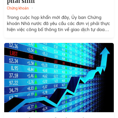
phái sinh
Chứng khoán
Trong cuộc họp khẩn mới đây, Ủy ban Chứng
khoán Nhà nước đã yêu cầu các đơn vị phải thực
hiện việc công bố thông tin về giao dịch tự doanh
của công ty chứng khoán. Đồng thời, lấy giá
trung bình 30 phút cuối cùng của ngày đáo hạn
làm giá thanh toán cuối cùng của hợp đồng
tương lai chỉ số VN30.