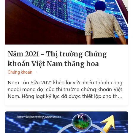
Năm 2021 - Thị trường Chứng
khoán Việt Nam thăng hoa
Chứng khoán
Năm Tân Sửu 2021 khép lại với nhiều thành công
ngoài mong đợi của thị trường chứng khoán Việt
Nam. Hàng loạt kỷ lục đã được thiết lập cho thấy
sức sống và tiềm năng mạnh mẽ của thị trường.
Từ số lượng tài khoản mở mới, giá trị giao dịch
cho đến việc các chỉ số liên tục lập và phá các
đỉnh lịch sử.