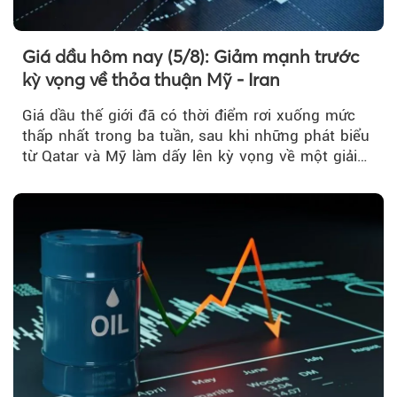
Giá dầu hôm nay (5/8): Giảm mạnh trước
kỳ vọng về thỏa thuận Mỹ - Iran
Giá dầu thế giới đã có thời điểm rơi xuống mức
thấp nhất trong ba tuần, sau khi những phát biểu
từ Qatar và Mỹ làm dấy lên kỳ vọng về một giải
pháp ngoại giao để hạ nhiệt căng thẳng Mỹ -
Iran.