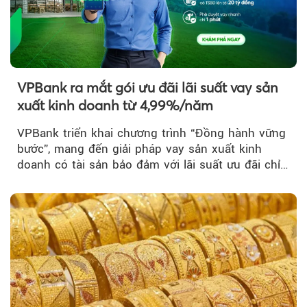
VPBank ra mắt gói ưu đãi lãi suất vay sản
xuất kinh doanh từ 4,99%/năm
VPBank triển khai chương trình “Đồng hành vững
bước”, mang đến giải pháp vay sản xuất kinh
doanh có tài sản bảo đảm với lãi suất ưu đãi chỉ
từ 4,99%/năm...