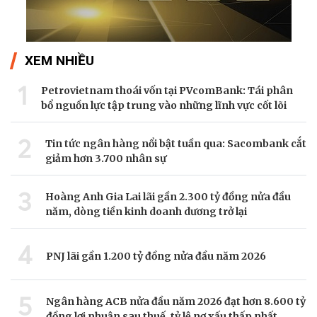
XEM NHIỀU
1
Petrovietnam thoái vốn tại PVcomBank: Tái phân
bổ nguồn lực tập trung vào những lĩnh vực cốt lõi
2
Tin tức ngân hàng nổi bật tuần qua: Sacombank cắt
giảm hơn 3.700 nhân sự
3
Hoàng Anh Gia Lai lãi gần 2.300 tỷ đồng nửa đầu
năm, dòng tiền kinh doanh dương trở lại
4
PNJ lãi gần 1.200 tỷ đồng nửa đầu năm 2026
5
Ngân hàng ACB nửa đầu năm 2026 đạt hơn 8.600 tỷ
đồng lợi nhuận sau thuế, tỷ lệ nợ xấu thấp nhất