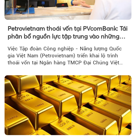
Petrovietnam thoái vốn tại PVcomBank: Tái
phân bổ nguồn lực tập trung vào những
lĩnh vực cốt lõi
Việc Tập đoàn Công nghiệp - Năng lượng Quốc
gia Việt Nam (Petrovietnam) triển khai lộ trình
thoái vốn tại Ngân hàng TMCP Đại Chúng Việt
Nam là bước đi trong quá trình cơ cấu...