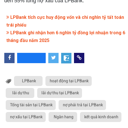
đến 55% tổng nợ xấu của LPBank.
LPBank tích cực huy động vốn và chi nghìn tỷ tất toán
trái phiếu
LPBank ghi nhận hơn 6 nghìn tỷ đồng lợi nhuận trong 6
tháng đầu năm 2025
LPBank
hoạt động tại LPBank
lãi dự thu
lãi dự thu tại LPBank
Tổng tài sản tại LPBank
nợ phải trả tại LPBank
nợ xấu tại LPBank
Ngân hang
kết quả kinh doanh