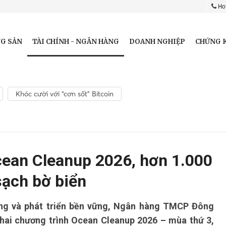
Hot
TÀI CHÍNH - NGÂN HÀNG
G SẢN
DOANH NGHIỆP
CHỨNG 
Khóc cười với “cơn sốt” Bitcoin
cean Cleanup 2026, hơn 1.000
ạch bờ biển
ờng và phát triển bền vững, Ngân hàng TMCP Đông
ai chương trình Ocean Cleanup 2026 – mùa thứ 3,