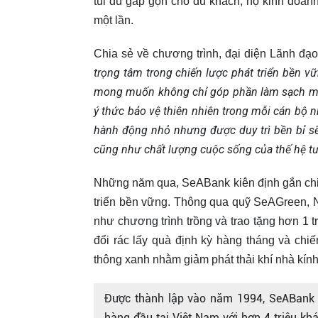
túi dù gấp gọn cho du khách, hộ kinh doa
một lần.
Chia sẻ về chương trình, đại diện Lãnh đạ
trọng tâm trong chiến lược phát triển bền 
mong muốn không chỉ góp phần làm sạch môi
ý thức bảo vệ thiên nhiên trong mỗi cán bộ 
hành động nhỏ nhưng được duy trì bền bỉ sẽ
cũng như chất lượng cuộc sống của thế hệ tư
Những năm qua, SeABank kiên định gắn chiế
triển bền vững. Thông qua quỹ SeAGreen, N
như chương trình trồng và trao tặng hơn 1 t
đổi rác lấy quà định kỳ hàng tháng và ch
thông xanh nhằm giảm phát thải khí nhà kính
Được thành lập vào năm 1994, SeABank 
hàng đầu tại Việt Nam với hơn 4 triệu kh