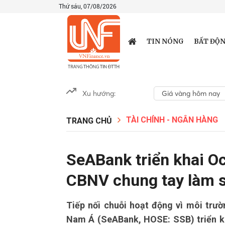
Thứ sáu, 07/08/2026
TIN NÓNG
BẤT ĐỘN
Xu hướng:
Giá vàng hôm nay
TÀI CHÍNH - NGÂN HÀNG
TRANG CHỦ
SeABank triển khai O
CBNV chung tay làm s
Tiếp nối chuỗi hoạt động vì môi trư
Nam Á (SeABank, HOSE: SSB) triển kh