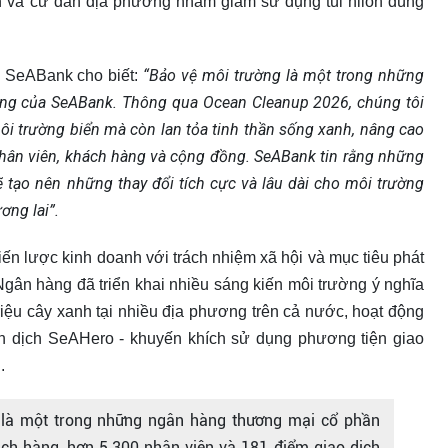
nh và cư dân địa phương nhằm giảm sử dụng túi nilon dùng
“Bảo vệ môi trường là một trong những
o SeABank cho biết:
vững của SeABank. Thông qua Ocean Cleanup 2026, chúng tôi
 trường biển mà còn lan tỏa tinh thần sống xanh, nâng cao
nhân viên, khách hàng và cộng đồng. SeABank tin rằng những
 tạo nên những thay đổi tích cực và lâu dài cho môi trường
ơng lai”.
n lược kinh doanh với trách nhiệm xã hội và mục tiêu phát
gân hàng đã triển khai nhiều sáng kiến môi trường ý nghĩa
riệu cây xanh tại nhiều địa phương trên cả nước, hoạt động
iến dịch SeAHero - khuyến khích sử dụng phương tiện giao
.
là một trong những ngân hàng thương mại cổ phần
ách hàng, hơn 5.300 nhân viên và 181 điểm giao dịch