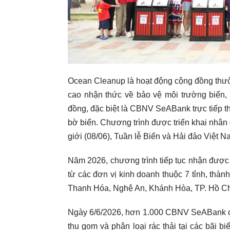
Ocean Cleanup là hoạt động cộng đồng thư
cao nhận thức về bảo vệ môi trường biển, g
đồng, đặc biệt là CBNV SeABank trực tiếp 
bờ biển. Chương trình được triển khai nhân
giới (08/06), Tuần lễ Biển và Hải đảo Việt 
Năm 2026, chương trình tiếp tục nhận đư
từ các đơn vị kinh doanh thuộc 7 tỉnh, thà
Thanh Hóa, Nghệ An, Khánh Hòa, TP. Hồ Ch
Ngày 6/6/2026, hơn 1.000 CBNV SeABank cùn
thu gom và phân loại rác thải tại các bãi 