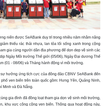
ờng niên được SeABank duy trì trong nhiều năm nhằm nâng
iảm thiểu rác thải nhựa, lan tỏa lối sống xanh trong cộng
tham gia cùng người dân địa phương để dọn dẹp vệ sinh các
 dịp Ngày Môi trường Thế giới (05/06), Ngày Đại dương Thế
Nam (01 - 08/06) và Tháng hành động vì môi trường.
ợc sự hưởng ứng tích cực của đông đảo CBNV SeABank đến
nh phố ven biển trên toàn quốc gồm: Hưng Yên, Quảng Ninh,
í Minh và Đà Nẵng.
g gia đình đã đồng loạt tham gia dọn vệ sinh môi trường,
biển, khu vực công cộng ven biển. Thông qua hoạt động này,