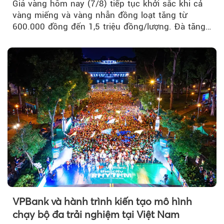
Giá vàng hôm nay (7/8) tiếp tục khởi sắc khi cả
vàng miếng và vàng nhẫn đồng loạt tăng từ
600.000 đồng đến 1,5 triệu đồng/lượng. Đà tăng
của thị trường trong nước được hỗ trợ bởi giá
vàng thế giới bứt phá lên mức cao nhất trong
một tháng.
VPBank và hành trình kiến tạo mô hình
chạy bộ đa trải nghiệm tại Việt Nam