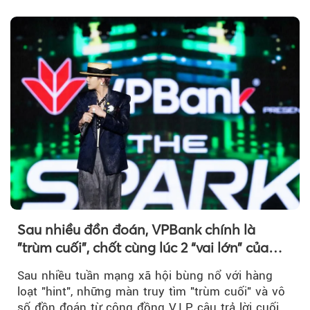
nước...
Sau nhiều đồn đoán, VPBank chính là
"trùm cuối", chốt cùng lúc 2 “vai lớn” của
BIGBANG World Tour tại Việt Nam
Sau nhiều tuần mạng xã hội bùng nổ với hàng
loạt "hint", những màn truy tìm "trùm cuối" và vô
số đồn đoán từ cộng đồng V.I.P, câu trả lời cuối