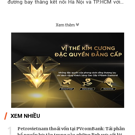
đường bay thẳng kết nối Hà Nội và TP.HCM với
Seoul (Hàn Quốc), dự kiến khai thác từ...
Xem thêm
XEM NHIỀU
1
Petrovietnam thoái vốn tại PVcomBank: Tái phân