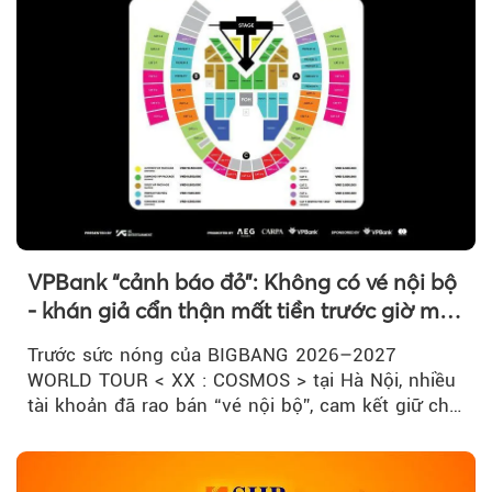
VPBank “cảnh báo đỏ”: Không có vé nội bộ
- khán giả cẩn thận mất tiền trước giờ mở
bán
Trước sức nóng của BIGBANG 2026–2027
WORLD TOUR < XX : COSMOS > tại Hà Nội, nhiều
tài khoản đã rao bán “vé nội bộ”, cam kết giữ chỗ
đẹp với mức giá cao...