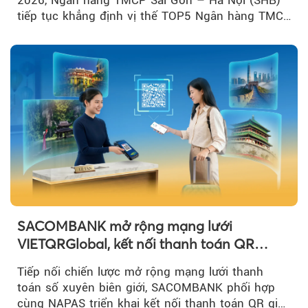
2026, Ngân hàng TMCP Sài Gòn – Hà Nội (SHB)
tiếp tục khẳng định vị thế TOP5 Ngân hàng TMCP
tư nhân Việt Nam...
SACOMBANK mở rộng mạng lưới
VIETQRGlobal, kết nối thanh toán QR
xuyên biên giới với Singapore
Tiếp nối chiến lược mở rộng mạng lưới thanh
toán số xuyên biên giới, SACOMBANK phối hợp
cùng NAPAS triển khai kết nối thanh toán QR giữa