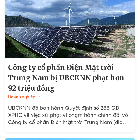
Công ty cổ phần Điện Mặt trời
Trung Nam bị UBCKNN phạt hơn
92 triệu đồng
Doanh nghiệp
UBCKNN đã ban hành Quyết định số 288 QĐ-
XPHC về việc xử phạt vi phạm hành chính đối với
Công ty cổ phần Điện Mặt trời Trung Nam (địa
chỉ: Thôn Ba Tháp, xã Bắc Phong, huyện Thuận
Bắc, tỉnh Ninh Thuận) với số tiền 92.500.000