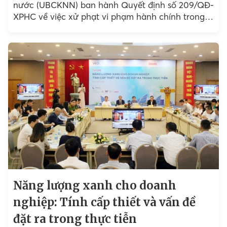
nước (UBCKNN) ban hành Quyết định số 209/QĐ-
XPHC về việc xử phạt vi phạm hành chính trong
lĩnh vực chứng khoán và thị trường chứng khoán
đối với Công ty Cổ phần Điện mặt trời VKT - Hòa
An số tiền 85 triệu đồng do không công bố thông
tin theo quy định pháp luật...
Năng lượng xanh cho doanh
nghiệp: Tính cấp thiết và vấn đề
đặt ra trong thực tiễn