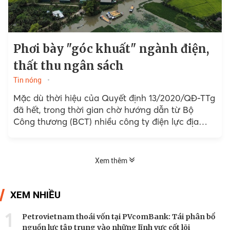
Phơi bày "góc khuất" ngành điện,
thất thu ngân sách
Tin nóng
Mặc dù thời hiệu của Quyết định 13/2020/QĐ-TTg
đã hết, trong thời gian chờ hướng dẫn từ Bộ
Công thương (BCT) nhiều công ty điện lực địa
phương vẫn tiếp tục thỏa thuận đấu nối hệ thống
điện mặt trời mái nhà cho nhà đầu tư trái quyết
định của Thủ tướng, thất thu cho ngân sách nhà
Xem thêm
nước…
XEM NHIỀU
1
Petrovietnam thoái vốn tại PVcomBank: Tái phân bổ
nguồn lực tập trung vào những lĩnh vực cốt lõi