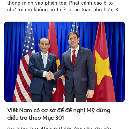
thông minh vào phiên tòa; Phạt cảnh cáo ô tô
chở trẻ em không có thiết bị an toàn phù hợp; Xe
hợp đồng phải chia sẻ dữ liệu hợp đồng vận tải
với Bộ Công an… là những chính sách mới có
hiệu lực từ tháng 8/2026.
Việt Nam có cơ sở để đề nghị Mỹ dừng
điều tra theo Mục 301