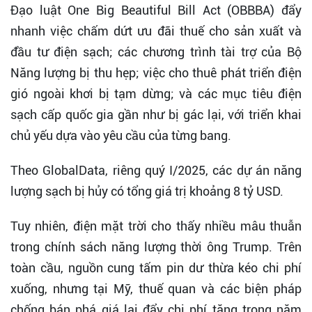
Đạo luật One Big Beautiful Bill Act (OBBBA) đẩy
nhanh việc chấm dứt ưu đãi thuế cho sản xuất và
đầu tư điện sạch; các chương trình tài trợ của Bộ
Năng lượng bị thu hẹp; việc cho thuê phát triển điện
gió ngoài khơi bị tạm dừng; và các mục tiêu điện
sạch cấp quốc gia gần như bị gác lại, với triển khai
chủ yếu dựa vào yêu cầu của từng bang.
Theo GlobalData, riêng quý I/2025, các dự án năng
lượng sạch bị hủy có tổng giá trị khoảng 8 tỷ USD.
Tuy nhiên, điện mặt trời cho thấy nhiều mâu thuẫn
trong chính sách năng lượng thời ông Trump. Trên
toàn cầu, nguồn cung tấm pin dư thừa kéo chi phí
xuống, nhưng tại Mỹ, thuế quan và các biện pháp
chống bán phá giá lại đẩy chi phí tăng trong năm