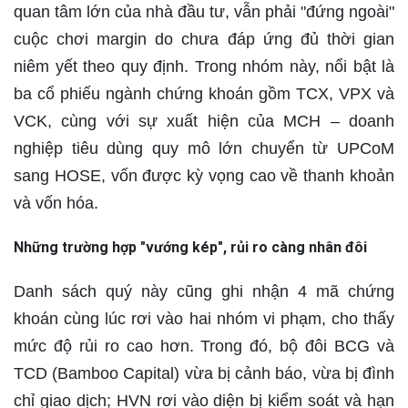
quan tâm lớn của nhà đầu tư, vẫn phải "đứng ngoài"
cuộc chơi margin do chưa đáp ứng đủ thời gian
niêm yết theo quy định. Trong nhóm này, nổi bật là
ba cổ phiếu ngành chứng khoán gồm TCX, VPX và
VCK
, cùng với sự xuất hiện của
MCH – doanh
nghiệp tiêu dùng quy mô lớn chuyển từ UPCoM
sang HOSE
, vốn được kỳ vọng cao về thanh khoản
và vốn hóa.
Những trường hợp "vướng kép", rủi ro càng nhân đôi
Danh sách quý này cũng ghi nhận
4 mã chứng
khoán cùng lúc rơi vào hai nhóm vi phạm
, cho thấy
mức độ rủi ro cao hơn. Trong đó, bộ đôi
BCG và
TCD
(Bamboo Capital) vừa bị cảnh báo, vừa bị đình
chỉ giao dịch;
HVN
rơi vào diện bị kiểm soát và hạn