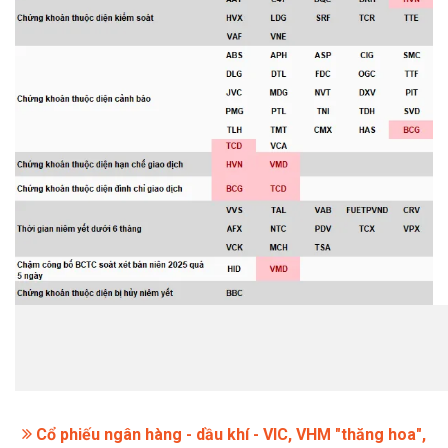
Cổ phiếu ngân hàng - dầu khí - VIC, VHM "thăng hoa",