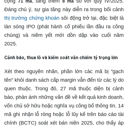
cộng
, tăng thêm
so với quý IV/2025.
71 mã
8 mã
Đáng chú ý, sự gia tăng này diễn ra trong bối cảnh
thị trường chứng khoán
sôi động trở lại, đặc biệt là
làn sóng IPO (phát hành cổ phiếu lần đầu ra công
chúng) và niêm yết mới dồn dập vào cuối năm
2025.
Cảnh báo, thua lỗ và kiểm soát vẫn chiếm tỷ trọng lớn
Xét theo nguyên nhân, phần lớn các mã bị "gạch
tên" khỏi danh sách cấp margin vẫn đến từ các lý do
quen thuộc. Trong đó,
27 mã thuộc diện bị cảnh
báo
, phản ánh những vấn đề về kết quả kinh doanh,
vốn chủ sở hữu hoặc nghĩa vụ công bố thông tin.
14
mã ghi nhận lỗ ròng hoặc lỗ lũy kế
trên báo cáo tài
chính (BCTC) soát xét bán niên 2025, cho thấy áp