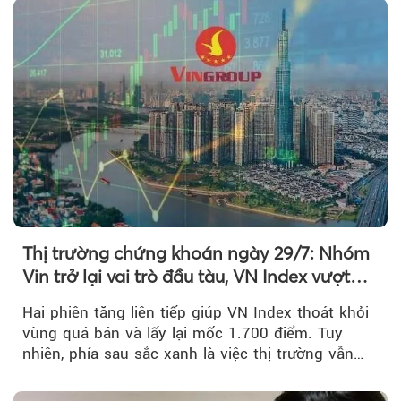
Thị trường chứng khoán ngày 29/7: Nhóm
Vin trở lại vai trò đầu tàu, VN Index vượt
mốc 1.700 điểm
Hai phiên tăng liên tiếp giúp VN Index thoát khỏi
vùng quá bán và lấy lại mốc 1.700 điểm. Tuy
nhiên, phía sau sắc xanh là việc thị trường vẫn
chủ yếu được nâng đỡ bởi nhóm Vin, còn dòng
tiền vẫn chưa thực sự trở lại.