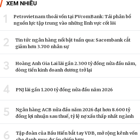
XEM NHIỀU
1
Petrovietnam thoái vốn tại PVcomBank: Tái phân bổ
nguồn lực tập trung vào những lĩnh vực cốt lõi
2
Tin tức ngân hàng nổi bật tuần qua: Sacombank cắt
giảm hơn 3.700 nhân sự
3
Hoàng Anh Gia Lai lãi gần 2.300 tỷ đồng nửa đầu năm,
dòng tiền kinh doanh dương trở lại
4
PNJ lãi gần 1.200 tỷ đồng nửa đầu năm 2026
5
Ngân hàng ACB nửa đầu năm 2026 đạt hơn 8.600 tỷ
đồng lợi nhuận sau thuế, tỷ lệ nợ xấu thấp nhất ngành
6
Tập đoàn của Bầu Hiển bắt tay VDB, mở rộng kênh vốn
cho danh mục dự án chiến lược