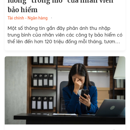
lương "trong mơ" của nhân viên
bảo hiểm
Tài chính - Ngân hàng
Một số thông tin gần đây phản ánh thu nhập
trung bình của nhân viên các công ty bảo hiểm có
thể lên đến hơn 120 triệu đồng mỗi tháng, tương
đương một lượng vàng. Vậy con số này có thực
sự "trong mơ", hay tạo ra những chuyện dở khóc
dở cười cho chính người trong cuộc.