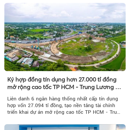
Ký hợp đồng tín dụng hơn 27.000 tỉ đồng
mở rộng cao tốc TP HCM - Trung Lương -
Mỹ Thuận
Liên danh 6 ngân hàng thống nhất cấp tín dụng
hợp vốn 27.094 tỉ đồng, tạo nền tảng tài chính
triển khai dự án mở rộng cao tốc TP HCM - Trung
Lương - Mỹ Thuận, tuyến giao thông huyết mạch
kết nối TP HCM với Đồng bằng sông Cửu Long.