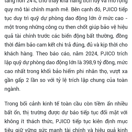
tăng hơn 24%, cho thấy khả năng tích lũy và mở rộng
quy mô tài chính mạnh mẽ. Bên cạnh đó, PJICO tiếp
tục duy trì quỹ dự phòng dao động lớn ở mức cao -
một trong những công cụ then chốt giúp bảo vệ hiệu
quả tài chính trước các biến động bất thường, đồng
thời đảm bảo cam kết chi trả đúng, đủ và kịp thời cho
khách hàng. Theo báo cáo, năm 2024, PJICO trích
lập quỹ dự phòng dao động lớn là 398,9 tỷ đồng, mức
cao nhất trong khối bảo hiểm phi nhân thọ, vượt xa
gần gấp 2 lần so với tỷ lệ trích lập chung của toàn
ngành.
Trong bối cảnh kinh tế toàn cầu còn tiềm ẩn nhiều
bất ổn, thị trường được dự báo tiếp tục đối mặt với
không ít thách thức, PJICO tiếp tục kiên định mục
tiêu giữ vững sức mạnh tài chính và hiệu quả kinh