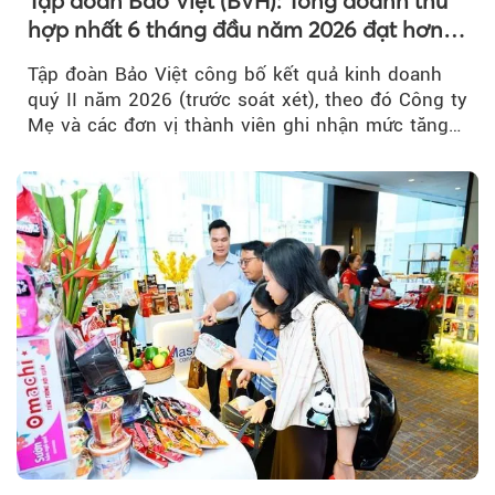
Tập đoàn Bảo Việt (BVH): Tổng doanh thu
hợp nhất 6 tháng đầu năm 2026 đạt hơn
32.000 tỷ đồng, tăng trưởng 9,2%
Tập đoàn Bảo Việt công bố kết quả kinh doanh
quý II năm 2026 (trước soát xét), theo đó Công ty
Mẹ và các đơn vị thành viên ghi nhận mức tăng
trưởng khả quan...