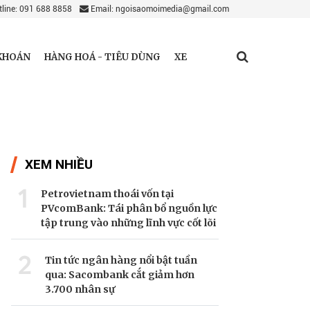
line: 091 688 8858
Email: ngoisaomoimedia@gmail.com
KHOÁN
HÀNG HOÁ - TIÊU DÙNG
XE
XEM NHIỀU
1
Petrovietnam thoái vốn tại
PVcomBank: Tái phân bổ nguồn lực
tập trung vào những lĩnh vực cốt lõi
2
Tin tức ngân hàng nổi bật tuần
qua: Sacombank cắt giảm hơn
3.700 nhân sự