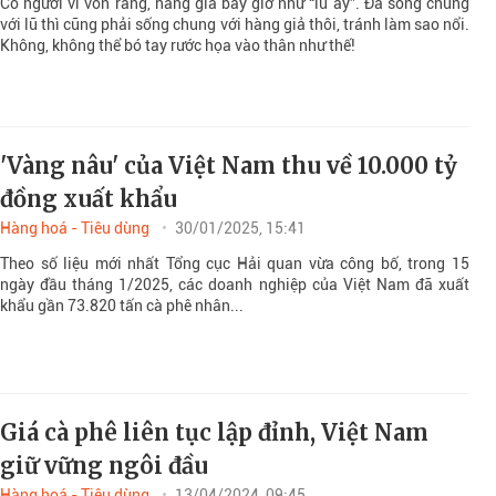
Có người ví von rằng, hàng giả bây giờ như “lũ ấy”. Đã sống chung
với lũ thì cũng phải sống chung với hàng giả thôi, tránh làm sao nổi.
Không, không thể bó tay rước họa vào thân như thế!
'Vàng nâu' của Việt Nam thu về 10.000 tỷ
đồng xuất khẩu
Hàng hoá - Tiêu dùng
30/01/2025, 15:41
Theo số liệu mới nhất Tổng cục Hải quan vừa công bố, trong 15
ngày đầu tháng 1/2025, các doanh nghiệp của Việt Nam đã xuất
khẩu gần 73.820 tấn cà phê nhân...
Giá cà phê liên tục lập đỉnh, Việt Nam
giữ vững ngôi đầu
Hàng hoá - Tiêu dùng
13/04/2024, 09:45