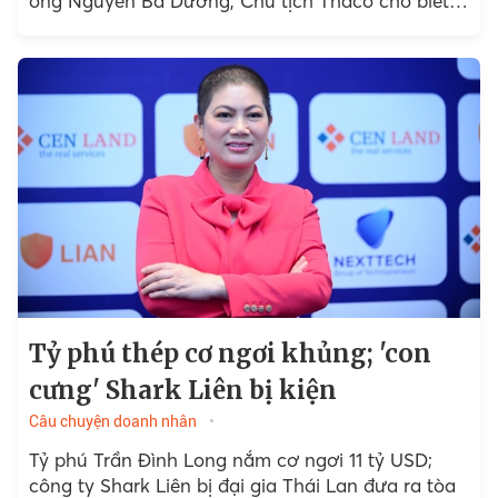
ông Nguyễn Bá Dương, Chủ tịch Thaco cho biết
Emart Việt Nam...
Tỷ phú thép cơ ngơi khủng; 'con
cưng' Shark Liên bị kiện
Câu chuyện doanh nhân
Tỷ phú Trần Đình Long nắm cơ ngơi 11 tỷ USD;
công ty Shark Liên bị đại gia Thái Lan đưa ra tòa