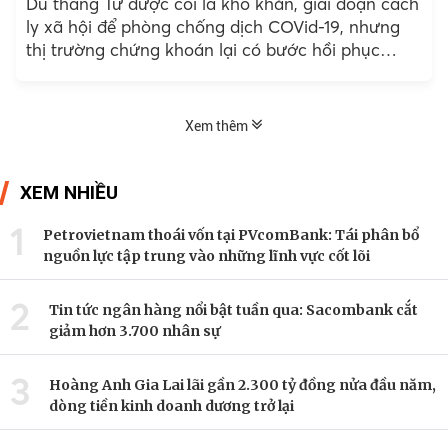
Dù tháng Tư được coi là khó khăn, giai đoạn cách
ly xã hội để phòng chống dịch COVid-19, nhưng
thị trường chứng khoán lại có bước hồi phục
đáng kinh ngạc đã đem về hàng nghìn tỷ cho các
tỷ phú Việt.
Xem thêm
XEM NHIỀU
1
Petrovietnam thoái vốn tại PVcomBank: Tái phân bổ
nguồn lực tập trung vào những lĩnh vực cốt lõi
2
Tin tức ngân hàng nổi bật tuần qua: Sacombank cắt
giảm hơn 3.700 nhân sự
3
Hoàng Anh Gia Lai lãi gần 2.300 tỷ đồng nửa đầu năm,
dòng tiền kinh doanh dương trở lại